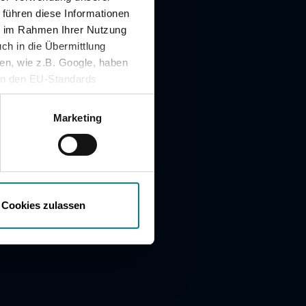
Hausaufgabenheft für
 führen diese Informationen
Schüler*innen in SH
ie im Rahmen Ihrer Nutzung
ch in die Übermittlung
nen, wie z.B. Google, haben
ein den EU-Standards
mittlung fehlen. Daher
ifen, ohne dass
Marketing
Cookies zulassen