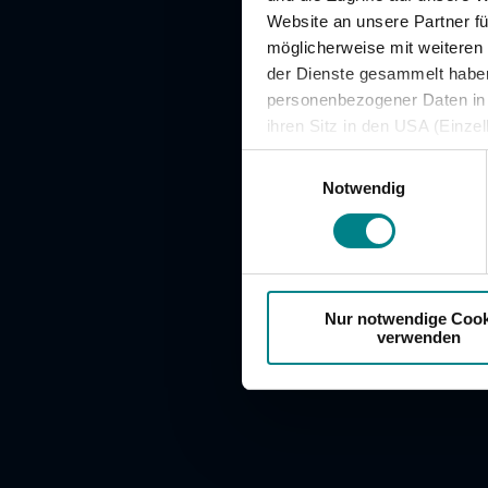
Fahrgastbeirat
Website an unsere Partner fü
möglicherweise mit weiteren
Qualität auf der
der Dienste gesammelt haben.
Schiene
personenbezogener Daten in d
ihren Sitz in den USA (Einze
vergleichbares Datenschutzn
Einwilligungsauswahl
besteht die Gefahr, dass ins
Notwendig
ausreichende Informations- 
Nur notwendige Cook
verwenden