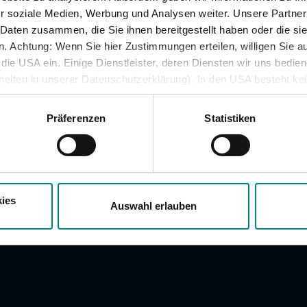
Handy-Ticket
r soziale Medien, Werbung und Analysen weiter. Unsere Partner
Online-Ticket
 Daten zusammen, die Sie ihnen bereitgestellt haben oder die s
 Achtung: Wenn Sie hier Zustimmungen erteilen, willigen Sie au
Semesterticket
ie USA ein. Einige Dienstleister, deren Diensten wir uns bedie
Dänemark-Angebot
lheiten in unserer Datenschutzerklärung). In den USA besteht k
Fahrradmitnahme
iveau. Auch sonstige ausreichende Garantien für eine Datenüber
besondere öffentliche Stellen auf personenbezogene Daten zugre
Präferenzen
Statistiken
und Rechtsschutzmöglichkeiten bestehen.
ies
Auswahl erlauben