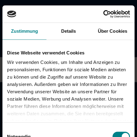
Zustimmung
Details
Über Cookies
Diese Webseite verwendet Cookies
Kontakt
Su
Unternehmen
Leichte
Wir verwenden Cookies, um Inhalte und Anzeigen zu
Deutsch
Sprache
personalisieren, Funktionen für soziale Medien anbieten
zu können und die Zugriffe auf unsere Website zu
Menü öffnen / schließen
English
analysieren. Außerdem geben wir Informationen zu Ihrer
Themen
Verwendung unserer Website an unsere Partner für
U
Neuigkeiten
soziale Medien, Werbung und Analysen weiter. Unsere
Fahrplan
öf
Partner führen diese Informationen möglicherweise mit
Besser fahren
sc
weiteren Daten zusammen, die Sie ihnen bereitgestellt
U
Routenplaner
Akkuzüge
haben oder die sie im Rahmen Ihrer Nutzung der Dienste
Fahrkarten
öf
Sonderfahrpläne
gesammelt haben. Achtung: Wenn Sie hier
sc
NAH.ran! Wissenswertes rund um Mobilität und
Einwilligungsauswahl
U
Deutschlandticket
Zustimmungen erteilen, willigen Sie auch in die
Notwendig