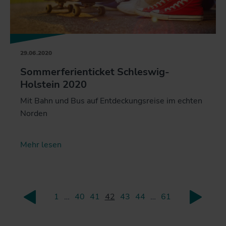
29.06.2020
Sommerferienticket Schleswig-
Holstein 2020
Mit Bahn und Bus auf Entdeckungsreise im echten
Norden
Mehr lesen
1
…
40
41
42
43
44
…
61
zurück
weite