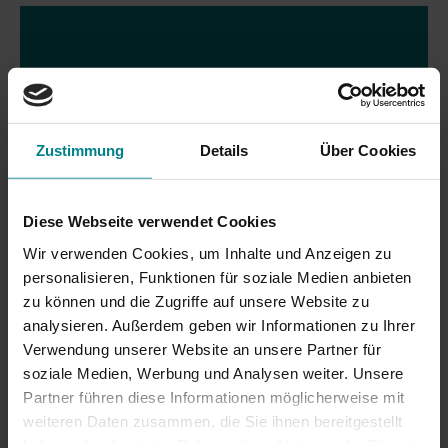
Zustimmung
Details
Über Cookies
Diese Webseite verwendet Cookies
Wir verwenden Cookies, um Inhalte und Anzeigen zu
personalisieren, Funktionen für soziale Medien anbieten
zu können und die Zugriffe auf unsere Website zu
analysieren. Außerdem geben wir Informationen zu Ihrer
03.08.2020
Verwendung unserer Website an unsere Partner für
Streckensperrung zwischen Hamburg
soziale Medien, Werbung und Analysen weiter. Unsere
und Pinneberg
Partner führen diese Informationen möglicherweise mit
weiteren Daten zusammen, die Sie ihnen bereitgestellt
Noch bis mindestens Mittwoch (5. August 2020)
haben oder die sie im Rahmen Ihrer Nutzung der Dienste