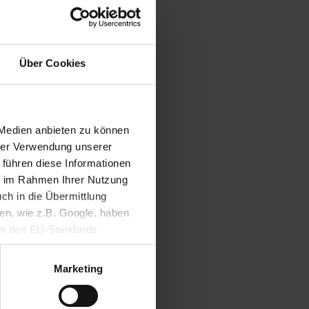
Über Cookies
 Medien anbieten zu können
hrer Verwendung unserer
 führen diese Informationen
ersity
ie im Rahmen Ihrer Nutzung
ch in die Übermittlung
nen, wie z.B. Google, haben
ein den EU-Standards
mittlung fehlen. Daher
ifen, ohne dass
Marketing