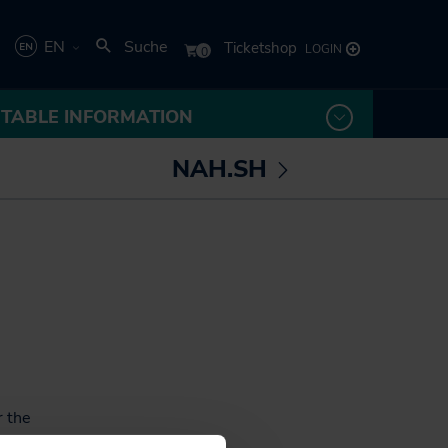
EN
Suche
Deutsch
ETABLE INFORMATION
English
NAH.SH
termenü
Untermenü
fnen /
öffnen /
The Schleswig-
hließen
schließen
Holstein Local
s for
Transport
stein
Association
The transport
companies
r the
StA will