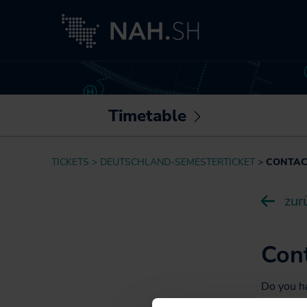
Timetable
Untermenü
öffnen /
Planner
TICKETS
DEUTSCHLAND-SEMESTERTICKET
CONTAC
schließen
The NAH.SH-App
zur
Timetables
Barrier-free:
Disabled
Con
accessibility on
route
Do you h
regional 