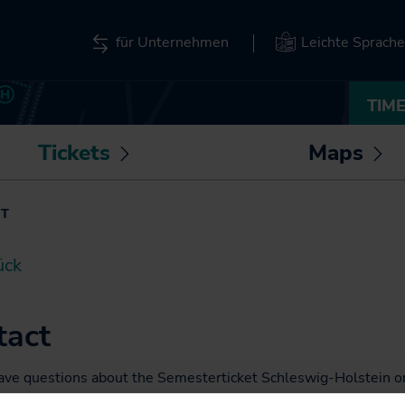
für Unternehmen
Leichte Sprache
TIM
Tickets
Maps
Untermenü
Un
öffnen /
öf
The Schleswig-
station maps
T
schließen
sc
Holstein-Tarif
Interactive map
SH-Tarif tickets
Schleswig-Hol
ück
Deutschland-
Semesterticket
tact
Taking your bicycle
with you
ave questions about the Semesterticket Schleswig-Holstein o
Semesterticket at your university location? Your university's A