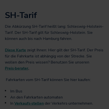
Fahrkarten
Die NAH.SH-App
sc
U
Deutschlandticket
Fahrpläne
SH-Tarif
Karten
öf
SH-Tarif
sc
Barrierefrei unterwegs
U
Stationspläne
Fahrkarten
Die Abkürzung SH-Tarif heißt lang: Schleswig-Holstein-
Downloads
öf
Karten zum Download
Tarif. Der SH-Tarif gilt für Schleswig-Holstein. Sie
sc
Fahrrad mitnehmen
U
los!-Magazin
können auch bis nach Hamburg fahren.
NAH.SH
öf
Das Sömmer-Magazin
sc
Diese Karte
zeigt Ihnen: Hier gilt der SH-Tarif. Der Preis
U
Die NAH.SH
Infomaterial
für die Fahrkarte ist abhängig von der Strecke. Sie
öf
Verkehrs·unternehmen
wollen den Preis wissen? Benutzen Sie unseren
sc
Preis·berater
.
Fahrkarten vom SH-Tarif können Sie hier kaufen:
Im Bus
An den Fahrkarten·automaten
In
Verkaufs·stellen
der Verkehrs·unternehmen.