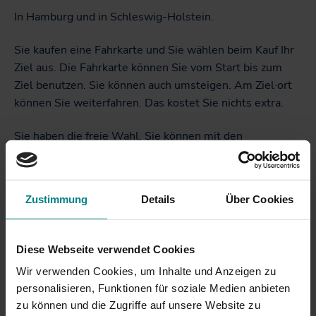
In Hamburg und in Schleswig-Holstein.
Sie kaufen eine Fahrkarte und Sie wählen beim Kauf Ihr
Ziel aus. Die Fahrkarte können Sie vom Start bis zum
Ziel benutzen. Sie können auch umsteigen. Am Ziel·ort
können Sie weiterfahren. Das kostet Sie nichts extra.
Sie haben die freie Wahl. Sie können mit den
Nahverkehrs·zügen
fahren.
Nahverkehrs·züge sind:
Zustimmung
Details
Über Cookies
RE
RB
Diese Webseite verwendet Cookies
NBE
Wir verwenden Cookies, um Inhalte und Anzeigen zu
AKN
personalisieren, Funktionen für soziale Medien anbieten
erixx
zu können und die Zugriffe auf unsere Website zu
neg