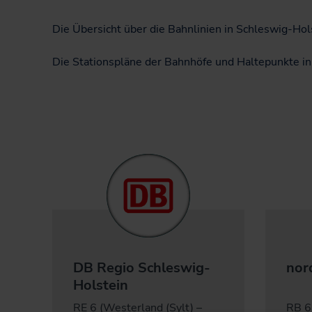
Informationen für
Projekte
Nutzer*innen
Die Übersicht über die Bahnlinien in Schleswig-Hol
Fahrgastbeirat
Die Stationspläne der Bahnhöfe und Haltepunkte in
Qualität auf der
Schiene
DB Regio Schleswig-
nor
Holstein
RE 6 (Westerland (Sylt) –
RB 6