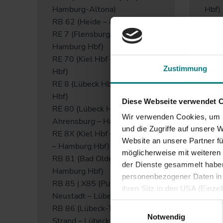
Hamburg-Altona)
Hbf)
RB 62 (Heide – Itzehoe)
RB 6
RE 7 (Flensburg/Kiel Hbf –
Neum
Hamburg Hbf)
RB 6
RE 70 (Kiel Hbf – Hamburg
– Hu
Zustimmung
Hbf)
RB 7
RE 8 (Lübeck Hbf – Hamburg
Hamb
Hbf)
RE 72
Diese Webseite verwendet 
RE 80 (Lübeck Hbf –
RB 73
Wir verwenden Cookies, um I
Ahrensburg – Hamburg Hbf)
Hbf)
und die Zugriffe auf unsere 
RE 8X (Kiel Hbf – Lübeck Hbf
RE 7
Website an unsere Partner fü
– Hamburg Hbf)
RB 7
möglicherweise mit weiteren
RB 81 (Bad Oldesloe –
RB 8
der Dienste gesammelt haben.
Hamburg Hbf)
Olde
personenbezogener Daten in d
RB 85 | X85 (Puttgarden –
ihren Sitz in den USA (Einze
Neustadt – Lübeck Hbf)
vergleichbares Datenschutzn
Einwilligungsauswahl
RB 86 (Lübeck-Travemünde
besteht die Gefahr, dass ins
Notwendig
Strand – Lübeck Hbf)