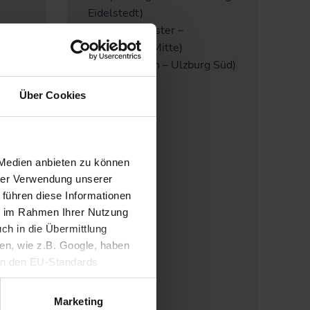
Eidelstedt)
 Hbf
A 2 (Neumünster –
Norderstedt Mitte)
 Hbf)
A 3 (Elmshorn – Ulzburg Süd)
Über Cookies
 Medien anbieten zu können
hrer Verwendung unserer
 führen diese Informationen
ie im Rahmen Ihrer Nutzung
ch in die Übermittlung
nen, wie z.B. Google, haben
ein den EU-Standards
mittlung fehlen. Daher
ifen, ohne dass
Marketing