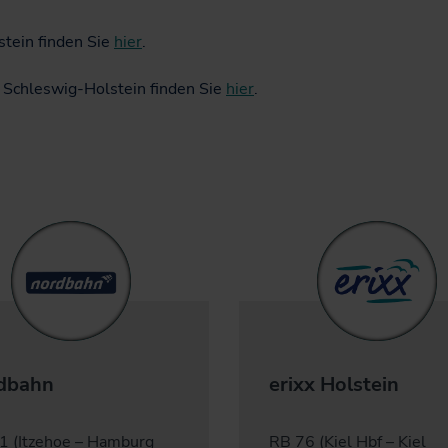
Jobticket
stein finden Sie
hier
.
Handy-Ticket
Online-Ticket
 Schleswig-Holstein finden Sie
hier
.
Semesterticket
Dänemark-Angebot
Fahrradmitnahme
dbahn
erixx Holstein
1 (Itzehoe – Hamburg
RB 76 (Kiel Hbf – Kiel