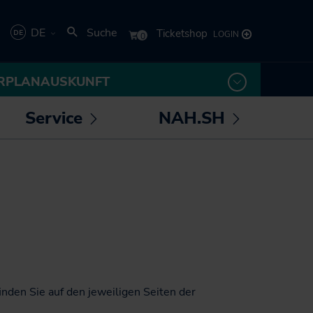
DE
Suche
Deutsch
RPLANAUSKUNFT
English
Service
NAH.SH
rmenü
Untermenü
Untermenü
 /
öffnen /
öffnen /
los! - Das Magazin für
Die NAH.SH GmbH
eßen
schließen
schließen
Mobilität
Verkehrsunternehmen
NAH.ran! - Das
Stellenangebote der
Nachhaltigkeitsmagazin
NAH.SH GmbH
NAH.SH erleben
Sei Teil der
Sömmer
Verkehrswende! Dein
Job im Nahverkehr.
Radtouren durch
nden Sie auf den jeweiligen Seiten der
Schleswig-Holstein