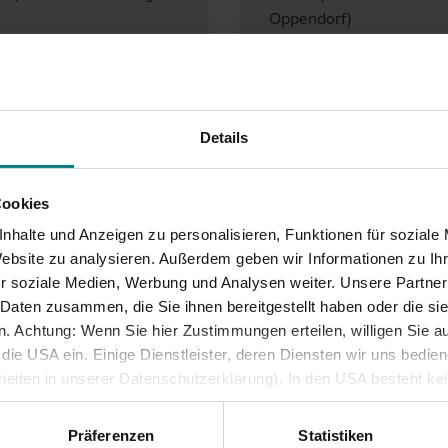
Oppendorf)
3 (Büsum – Heide –
RE 83 (Kiel Hbf – Lübeck
ünster)
– Lüneburg)
4 (Bad St. Peter-Ording
RB 84 (Kiel Hbf – Lübeck
sum)
Details
1 (Wrist/Itzehoe –
urg-Altona)
 (Flensburg – Kiel Hbf)
Cookies
 (Eckernförde – Kiel
nhalte und Anzeigen zu personalisieren, Funktionen für soziale
Website zu analysieren. Außerdem geben wir Informationen zu I
4 (Husum – Kiel Hbf)
r soziale Medien, Werbung und Analysen weiter. Unsere Partner
5 (Rendsburg – Kiel Hbf)
 Daten zusammen, die Sie ihnen bereitgestellt haben oder die s
2 (Neumünster – Bad
 Achtung: Wenn Sie hier Zustimmungen erteilen, willigen Sie au
sloe)
ie USA ein. Einige Dienstleister, deren Diensten wir uns bedie
lheiten in unserer Datenschutzerklärung). In den USA besteht k
iveau. Auch sonstige ausreichende Garantien für eine Datenüber
besondere öffentliche Stellen auf personenbezogene Daten zugre
Präferenzen
Statistiken