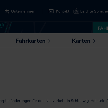
Unternehmen
Kontakt
Leichte Sprache
FAH
Fahrkarten
Karten
ntermenü
Untermenü
Unte
fnen /
öffnen /
öffnen
Deutschlandticket
Liniennetzpläne für
hließen
schließen
schli
Schleswig-Holstein
Deutschland-
Schulticket
Stationspläne
SH-Tarif
Kartenbasierte
Abfrage zum
Fahrkarten
Bahnverkehr
SH-Card
Karten zum
hrplanänderungen für den Nahverkehr in Schleswig-Holstein fi
Monatskarte im Abo
Download