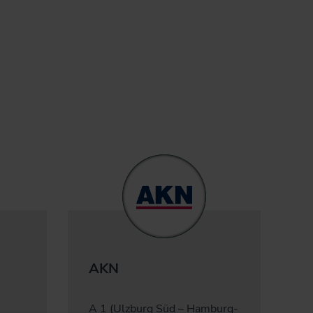
Nachhaltiges
Hausaufgabenheft für
Schüler*innen in SH
AKN
A 1 (Ulzburg Süd – Hamburg-