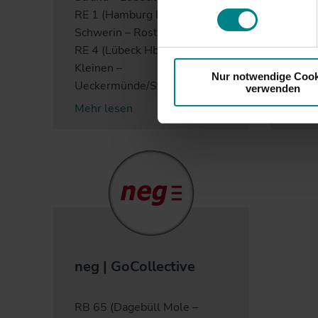
ausreichende Informations- 
RE 1 (Hamburg Hbf –
Schwerin – Rostock)
RE 4 (Lübeck Hbf – Bad
Kleinen –
Nur notwendige Cook
Ueckermünde/Stettin (PL))
verwenden
Mehr lesen
Mehr
neg | GoCollective
RB 65 (Dagebüll Mole –