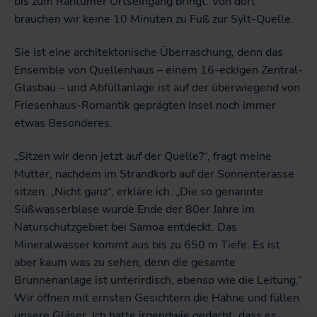
bis zum Rantumer Ortseingang bringt. Von dort
brauchen wir keine 10 Minuten zu Fuß zur Sylt-Quelle.
Sie ist eine architektonische Überraschung, denn das
Ensemble von Quellenhaus – einem 16-eckigen Zentral-
Glasbau – und Abfüllanlage ist auf der überwiegend von
Friesenhaus-Romantik geprägten Insel noch immer
etwas Besonderes.
„Sitzen wir denn jetzt auf der Quelle?“, fragt meine
Mutter, nachdem im Strandkorb auf der Sonnenterasse
sitzen. „Nicht ganz“, erkläre ich. „Die so genannte
Süßwasserblase wurde Ende der 80er Jahre im
Naturschutzgebiet bei Samoa entdeckt. Das
Mineralwasser kommt aus bis zu 650 m Tiefe. Es ist
aber kaum was zu sehen, denn die gesamte
Brunnenanlage ist unterirdisch, ebenso wie die Leitung.“
Wir öffnen mit ernsten Gesichtern die Hähne und füllen
unsere Gläser. Ich hatte irgendwie gedacht, dass es