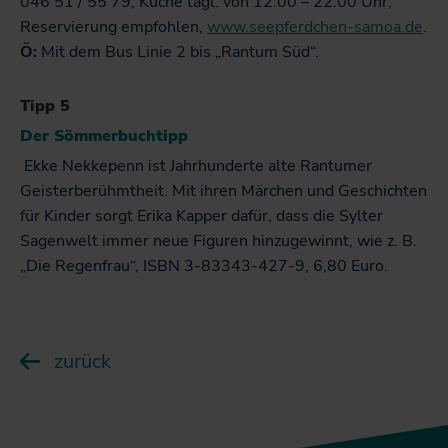
046 51 / 55 79, Küche tägl. von 12:00 – 22:00 Uhr,
Reservierung empfohlen,
www.seepferdchen-samoa.de
.
Ö:
Mit dem Bus Linie 2 bis „Rantum Süd“.
Tipp 5
Der Sömmerbuchtipp
Ekke Nekkepenn ist Jahrhunderte alte Rantumer
Geisterberühmtheit. Mit ihren Märchen und Geschichten
für Kinder sorgt Erika Kapper dafür, dass die Sylter
Sagenwelt immer neue Figuren hinzugewinnt, wie z. B.
„Die Regenfrau“, ISBN 3-83343-427-9, 6,80 Euro.
zurück