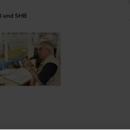
Jobticket
Handy-Ticket
B und SHB
Online-Ticket
Semesterticket
Dänemark-Angebot
Fahrradmitnahme