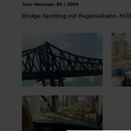
Informationen für
Tour-Nummer: 04 / 2009
Projekte
Nutzer*innen
Bridge-Spotting mit Regionalbahn, NO
Fahrgastbeirat
Qualität auf der
Schiene