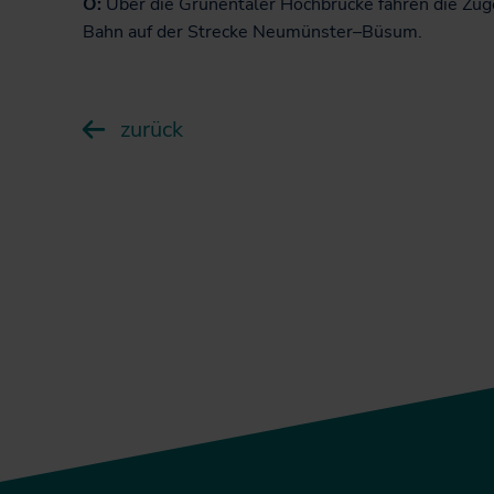
Ö:
Über die Grünentaler Hochbrücke fahren die Züg
Bahn auf der Strecke Neumünster–Büsum.
zurück