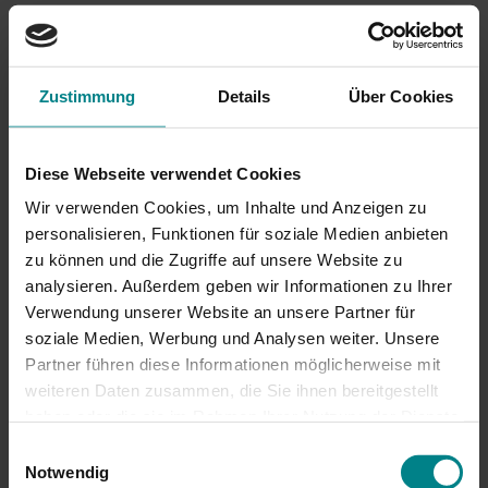
Zustimmung
Details
Über Cookies
Diese Webseite verwendet Cookies
Wir verwenden Cookies, um Inhalte und Anzeigen zu
personalisieren, Funktionen für soziale Medien anbieten
zu können und die Zugriffe auf unsere Website zu
analysieren. Außerdem geben wir Informationen zu Ihrer
Verwendung unserer Website an unsere Partner für
soziale Medien, Werbung und Analysen weiter. Unsere
Partner führen diese Informationen möglicherweise mit
09.02.2018
weiteren Daten zusammen, die Sie ihnen bereitgestellt
Bauarbeiten von DB Netz schränken
haben oder die sie im Rahmen Ihrer Nutzung der Dienste
Nahverkehr vor allem zwischen
gesammelt haben. Achtung: Wenn Sie hier
Einwilligungsauswahl
Elmshorn und Hamburg ein
Zustimmungen erteilen, willigen Sie auch in die
Notwendig