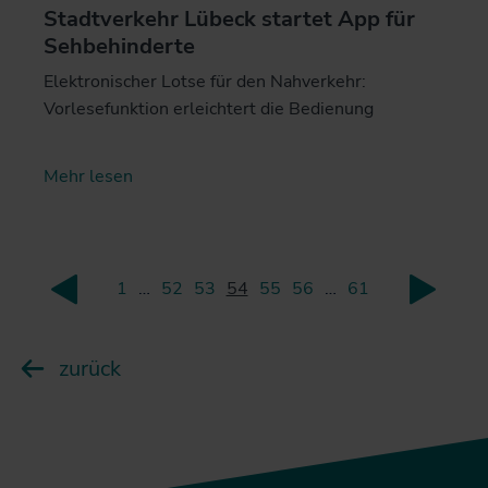
Stadtverkehr Lübeck startet App für
Sehbehinderte
Elektronischer Lotse für den Nahverkehr:
Vorlesefunktion erleichtert die Bedienung
Mehr lesen
1
…
52
53
54
55
56
…
61
zurück
weite
zurück