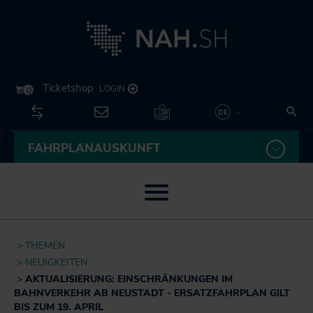
Kontakt
Su
Unternehmen
Leichte
FAHRPLANAUSKUNFT
Deutsch
Sprache
English
Menü öffnen / schließen
Themen
THEMEN
U
Neuigkeiten
NEUIGKEITEN
Fahrplan
öf
AKTUALISIERUNG: EINSCHRÄNKUNGEN IM
Besser fahren
sc
BAHNVERKEHR AB NEUSTADT - ERSATZFAHRPLAN GILT
U
Routenplaner
Akkuzüge
BIS ZUM 19. APRIL
öf