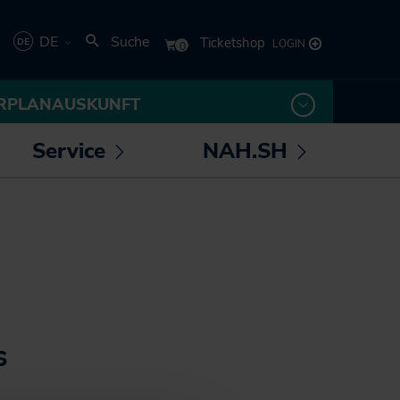
DE
Suche
Deutsch
RPLANAUSKUNFT
English
Service
NAH.SH
rmenü
Untermenü
Untermenü
 /
öffnen /
öffnen /
los! - Das Magazin für
Die NAH.SH GmbH
eßen
schließen
schließen
Mobilität
Verkehrsunternehmen
NAH.ran! - Das
Stellenangebote der
Nachhaltigkeitsmagazin
NAH.SH GmbH
NAH.SH erleben
Sei Teil der
Sömmer
Verkehrswende! Dein
s
Job im Nahverkehr.
Radtouren durch
Schleswig-Holstein