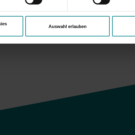
ies
Auswahl erlauben
ück