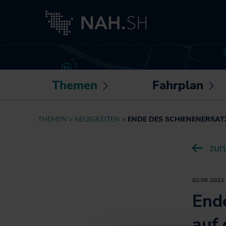
Themen
Fahrplan
Untermenü
U
öffnen /
öf
Neuigkeiten
Routenplaner
THEMEN
NEUIGKEITEN
ENDE DES SCHIENENERSATZ
schließen
sc
Besser fahren
Sonderfahrpläne
zur
Akkuzüge
Die NAH.SH-App
NAH.ran!
Fahrplantabellen
Wissenswertes
02.05.2023
Barrierefrei
rund um Mobilität
End
unterwegs
und Haltung
Bike+Ride:
auf 
Klimaschutz