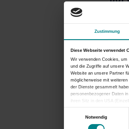
Informationen für
Projekte
Nutzer*innen
Seit dem
Fahrgastbeirat
Kiel Ha
und der 
Qualität auf der
Zustimmung
Schiene
Ursprüng
statt in 
Diese Webseite verwendet 
genügend
Wir verwenden Cookies, um I
wurde du
und die Zugriffe auf unsere 
Website an unsere Partner fü
Informat
möglicherweise mit weiteren
Fahrplan
der Dienste gesammelt haben.
personenbezogener Daten in d
ihren Sitz in den USA (Einze
vergleichbares Datenschutzn
Einwilligungsauswahl
besteht die Gefahr, dass ins
Notwendig
ausreichende Informations- 