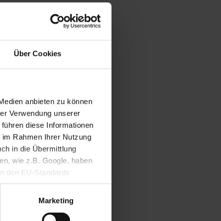
Nachhaltiges
ischen
Hausaufgabenheft für
enommen
Schüler*innen in SH
Über Cookies
ussen
Linien
 Medien anbieten zu können
hrer Verwendung unserer
 führen diese Informationen
ie im Rahmen Ihrer Nutzung
ch in die Übermittlung
nen, wie z.B. Google, haben
ein den EU-Standards
mittlung fehlen. Daher
ifen, ohne dass
Marketing