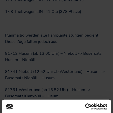
1x 3 Triebwagen LINT41 Ola (378 Plätze)
Planmäßig werden alle Fahrplanleistungen bedient.
Diese Züge fallen jedoch aus:
81712 Husum (ab 13:00 Uhr) – Niebüll -> Busersatz
Husum – Niebüll
81741 Niebüll (12:52 Uhr ab Westerland) – Husum ->
Busersatz Niebüll – Husum
81751 Westerland (ab 15:52 Uhr) – Husum ->
Busersatz Klanxbüll – Husum
81825 Niebüll (Westerland ab 22:22 Uhr) – Husum ->