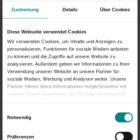
Busersatz Niebüll – Husum
Zustimmung
Details
Über Cookies
In der morgendlichen Hauptverkehrszeit fährt die NOB
Diese Webseite verwendet Cookies
mit folgenden Kapazitäten auf die Insel Sylt:
Wir verwenden Cookies, um Inhalte und Anzeigen zu
personalisieren, Funktionen für soziale Medien anbieten
6:01 ab Niebüll NOB81806: 5x DB-Reisezugwagen
zu können und die Zugriffe auf unsere Website zu
analysieren. Außerdem geben wir Informationen zu Ihrer
6:31 ab Niebüll NOB81808: 3x Euroexpress + 2x DB-
Verwendung unserer Website an unsere Partner für
Reisezugwagen
soziale Medien, Werbung und Analysen weiter. Unsere
Partner führen diese Informationen möglicherweise mit
6:35 ab Niebüll Bahnhofs-Vorplatz: SVG Bus
weiteren Daten zusammen, die Sie ihnen bereitgestellt
haben oder die sie im Rahmen Ihrer Nutzung der Dienste
7:01 ab Niebüll NOB81810: 2x LINT54
gesammelt haben. Achtung: Wenn Sie hier
Einwilligungsauswahl
Zustimmungen erteilen, willigen Sie auch in die
Notwendig
7:31 ab Niebüll NOB81812: 3x Lint 41
Übermittlung personenbezogener Daten in die USA ein.
Einige Dienstleister, deren Diensten wir uns bedienen,
8:01 ab Niebüll NOB81700: 5x DB Regio-
Präferenzen
wie z.B. Google, haben ihren Sitz in den USA