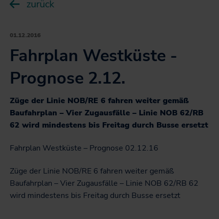
Fahrkarten
zurück
Sonderfahrpläne
sc
NAH.ran! Wissenswertes rund um Mobilität und
U
Deutschlandticket
Haltung
Die NAH.SH-App
Karten
öf
Deutschland-Schulticket
01.12.2016
sc
Klimaschutz
Fahrplantabellen
U
Liniennetzpläne für Schleswig-Holstein
Fahrplan Westküste -
SH-Tarif
Service
öf
Projekte
Barrierefrei unterwegs
Stationspläne
sc
Fahrkarten
Prognose 2.12.
U
Fahrgastbeirat
Bike+Ride: Informationen für Nutzer*innen
los! - Das Magazin für Mobilität
Kartenbasierte Abfrage zum Bahnverkehr
NAH.SH
öf
SH-Card
Qualität auf der Schiene
NAH.ran! - Das Nachhaltigkeitsmagazin
sc
Karten zum Download
Züge der Linie NOB/RE 6 fahren weiter gemäß
U
Monatskarte im Abo
Die NAH.SH GmbH
NAH.SH erleben
Baufahrplan – Vier Zugausfälle – Linie NOB 62/RB
öf
Jobticket
Verkehrsunternehmen
62 wird mindestens bis Freitag durch Busse ersetzt
sc
Sömmer
Handy-Ticket
Stellenangebote der NAH.SH GmbH
Radtouren durch Schleswig-Holstein
Fahrplan Westküste – Prognose 02.12.16
Online-Ticket
Sei Teil der Verkehrswende! Dein Job im Nahverkehr.
Nachhaltiges Hausaufgabenheft für Schüler*innen in
Züge der Linie NOB/RE 6 fahren weiter gemäß
Semesterticket
SH
Baufahrplan – Vier Zugausfälle – Linie NOB 62/RB 62
Dänemark-Angebot
wird mindestens bis Freitag durch Busse ersetzt
Fahrradmitnahme