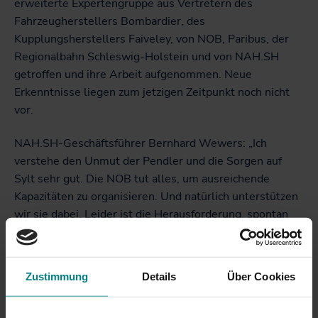
erweiterte Expertengruppe aus Vertretern des
Fahrzeugherstellers Bombardier, des
Kupplungsherstellers Faiveley, von NOB, Paribus, der
Regionalbahn Schleswig-Holstein und von NAH.SH
getroffen und ihre Arbeit aufgenommen. Neue
Erkenntnisse liegen zum jetzigen Zeitpunkt noch nicht
vor.
NAH.SH-Geschäftsführer Bernhard Wewers: „Ich
verstehe den Unmut der Pendler und die Sorgen auf
Sylt sehr gut. Die NOB tut alles, um ausreichende
Kapazitäten zu organisieren. Und natürlich unterstützen
wir sie dabei. Leider ist die Herausforderung, spontan
90 Reisezugwagen zu ersetzen, so groß, dass Lösungen
etwas länger brauchen. Wir sind aber weiter dran. Ich
war heute im Werk in Husum und habe die Situation mit
Zustimmung
Details
Über Cookies
der NOB erörtert."