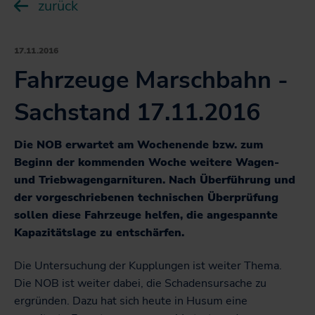
Fahrkarten
zurück
Sonderfahrpläne
sc
NAH.ran! Wissenswertes rund um Mobilität und
U
Deutschlandticket
Haltung
Die NAH.SH-App
Karten
öf
Deutschland-Schulticket
17.11.2016
sc
Klimaschutz
Fahrplantabellen
U
Liniennetzpläne für Schleswig-Holstein
Fahrzeuge Marschbahn -
SH-Tarif
Service
öf
Projekte
Barrierefrei unterwegs
Stationspläne
sc
Fahrkarten
Sachstand 17.11.2016
U
Fahrgastbeirat
Bike+Ride: Informationen für Nutzer*innen
los! - Das Magazin für Mobilität
Kartenbasierte Abfrage zum Bahnverkehr
NAH.SH
öf
SH-Card
Qualität auf der Schiene
NAH.ran! - Das Nachhaltigkeitsmagazin
sc
Karten zum Download
Die NOB erwartet am Wochenende bzw. zum
U
Monatskarte im Abo
Die NAH.SH GmbH
NAH.SH erleben
Beginn der kommenden Woche weitere Wagen-
öf
Jobticket
Verkehrsunternehmen
und Triebwagengarnituren. Nach Überführung und
sc
Sömmer
der vorgeschriebenen technischen Überprüfung
Handy-Ticket
Stellenangebote der NAH.SH GmbH
Radtouren durch Schleswig-Holstein
sollen diese Fahrzeuge helfen, die angespannte
Online-Ticket
Sei Teil der Verkehrswende! Dein Job im Nahverkehr.
Kapazitätslage zu entschärfen.
Nachhaltiges Hausaufgabenheft für Schüler*innen in
Semesterticket
SH
Die Untersuchung der Kupplungen ist weiter Thema.
Dänemark-Angebot
Die NOB ist weiter dabei, die Schadensursache zu
Fahrradmitnahme
ergründen. Dazu hat sich heute in Husum eine