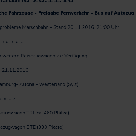
Jobticket
che Fahrzeuge - Freigabe Fernverkehr - Bus auf Autozug
Handy-Ticket
Online-Ticket
probleme Marschbahn – Stand 20.11.2016, 21:00 Uhr
Semesterticket
informiert:
Dänemark-Angebot
n weitere Reisezugwagen zur Verfügung.
Fahrradmitnahme
e 21.11.2016
mburg- Altona – Westerland (Sylt)
einsatz
sezugwagen TRI (ca. 460 Plätze)
sezugwagen BTE (330 Plätze)