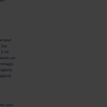
len
erland
. Die
13:16
iebüll um
onntags).
äglich),
äglich).
 Uhr vom