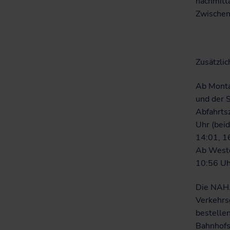
nachmitt
Zwischen
Zusätzli
Ab Monta
und der S
Abfahrts
Uhr (beid
14:01, 16
Ab Weste
10:56 Uhr
Die NAH.
Verkehrs
bestellen
Bahnhofs