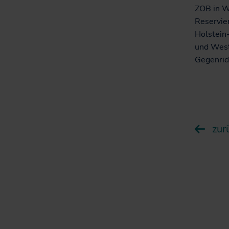
ZOB in We
Reservier
Holstein-
und West
Gegenric
zur