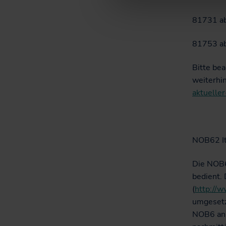
81731 ab
81753 ab
Bitte be
weiterhi
aktueller
NOB62 I
Die NOB6
bedient.
(
http://w
umgesetz
NOB6 an 