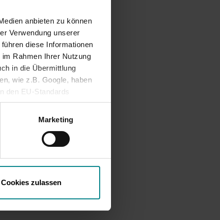
 Medien anbieten zu können
hrer Verwendung unserer
 führen diese Informationen
ie im Rahmen Ihrer Nutzung
ch in die Übermittlung
nen, wie z.B. Google, haben
ein den EU-Standards
mittlung fehlen. Daher
ifen, ohne dass
Marketing
Cookies zulassen