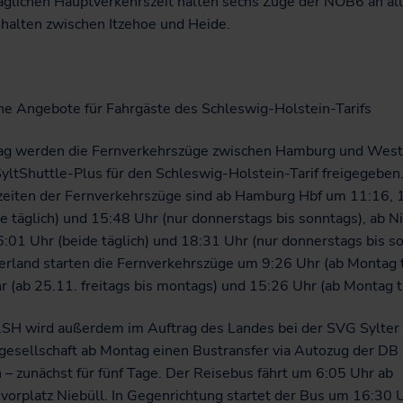
äglichen Hauptverkehrszeit halten sechs Züge der NOB6 an al
halten zwischen Itzehoe und Heide.
che Angebote für Fahrgäste des Schleswig-Holstein-Tarifs
g werden die Fernverkehrszüge zwischen Hamburg und West
yltShuttle-Plus für den Schleswig-Holstein-Tarif freigegeben
zeiten der Fernverkehrszüge sind ab Hamburg Hbf um 11:16, 
e täglich) und 15:48 Uhr (nur donnerstags bis sonntags), ab N
:01 Uhr (beide täglich) und 18:31 Uhr (nur donnerstags bis s
rland starten die Fernverkehrszüge um 9:26 Uhr (ab Montag t
 (ab 25.11. freitags bis montags) und 15:26 Uhr (ab Montag t
SH wird außerdem im Auftrag des Landes bei der SVG Sylter
gesellschaft ab Montag einen Bustransfer via Autozug der DB
 – zunächst für fünf Tage. Der Reisebus fährt um 6:05 Uhr ab
vorplatz Niebüll. In Gegenrichtung startet der Bus um 16:30