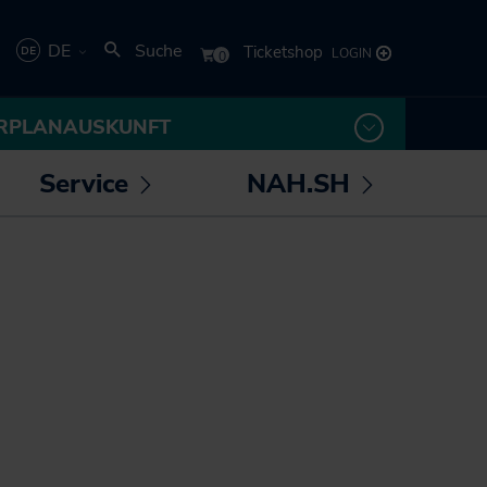
DE
Suche
Deutsch
RPLANAUSKUNFT
English
Service
NAH.SH
rmenü
Untermenü
Untermenü
 /
öffnen /
öffnen /
los! - Das Magazin für
Die NAH.SH GmbH
eßen
schließen
schließen
Mobilität
Verkehrsunternehmen
NAH.ran! - Das
Stellenangebote der
Nachhaltigkeitsmagazin
NAH.SH GmbH
NAH.SH erleben
Sei Teil der
Sömmer
Verkehrswende! Dein
Job im Nahverkehr.
Radtouren durch
Schleswig-Holstein