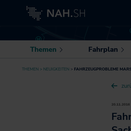
Themen
Fahrplan
Untermenü
U
öffnen /
öf
Neuigkeiten
Routenplaner
THEMEN
NEUIGKEITEN
FAHRZEUGPROBLEME MARS
schließen
sc
Besser fahren
Sonderfahrpläne
zur
Akkuzüge
Die NAH.SH-App
NAH.ran!
Fahrplantabellen
Wissenswertes
20.11.2016
Barrierefrei
rund um Mobilität
Fah
unterwegs
und Haltung
Bike+Ride:
Sac
Klimaschutz