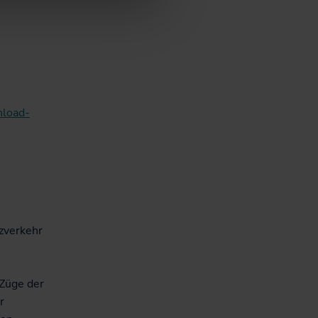
nload-
zverkehr
 Züge der
r