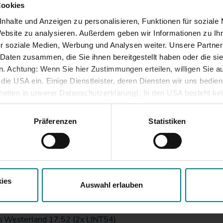
Cookies
 Niebüll 7:31 (4x DB Regio-Reisezugwagen)
nhalte und Anzeigen zu personalisieren, Funktionen für soziale
Website zu analysieren. Außerdem geben wir Informationen zu I
 Niebüll 8:01 (2x LINT41)
r soziale Medien, Werbung und Analysen weiter. Unsere Partner
 Daten zusammen, die Sie ihnen bereitgestellt haben oder die s
 Niebüll 8:31 (5x TRI-Reisezugwagen)
 Achtung: Wenn Sie hier Zustimmungen erteilen, willigen Sie au
ie USA ein. Einige Dienstleister, deren Diensten wir uns bedie
lheiten in unserer Datenschutzerklärung). In den USA besteht k
iveau. Auch sonstige ausreichende Garantien für eine Datenüber
achmittäglichen Hauptverkehrszeit wird die NOB mit folgenden
besondere öffentliche Stellen auf personenbezogene Daten zugre
Präferenzen
Statistiken
en von der Insel Sylt fahren:
und Rechtsschutzmöglichkeiten bestehen.
 Westerland 16:22 (4x DB Regio-Reisezugwagen)
 Westerland 16:52 (5x DB Regio-Reisezugwagen)
ies
Auswahl erlauben
 Westerland 17:22 (5x DB Regio-Reisezugwagen)
 Westerland 17:52 (2x LINT54)