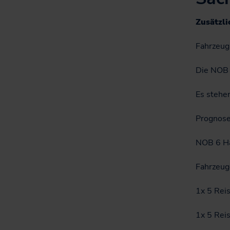
Informationen für
Projekte
Nutzer*innen
Zusätzli
Fahrgastbeirat
Fahrzeug
Qualität auf der
Schiene
Die NOB 
Es stehe
Prognos
NOB 6 Ha
Fahrzeug
1x 5 Rei
1x 5 Rei