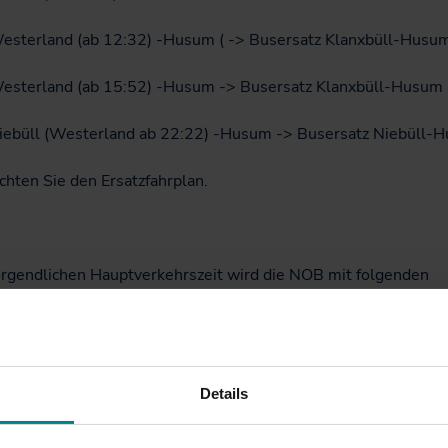
sterland (ab 12:32) -Husum ( -> Busersatz Klanxbüll-Husu
sterland (ab 15:52) -Husum -> Busersatz Klanxbüll-Husum
ebüll (Westerland ab 22:22) -Husum -> Busersatz Niebüll-
chten Sie den Ersatzfahrplan.
orgendlichen Hauptverkehrszeit wird die NOB mit folgenden
en auf die Insel Sylt fahren:
 Niebüll 6:01 (5x TRI-Reisezugwagen)
 Niebüll 6:31 (3x DB Regio- + 5x BTE-Reisezugwagen)
Details
 Niebüll 7:01 (2x LINT54)