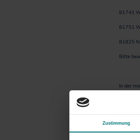
81741 We
81751 We
81825 Ni
Bitte bea
In der m
Kapazität
81806 ab
81808 ab
Zustimmung
81810 ab