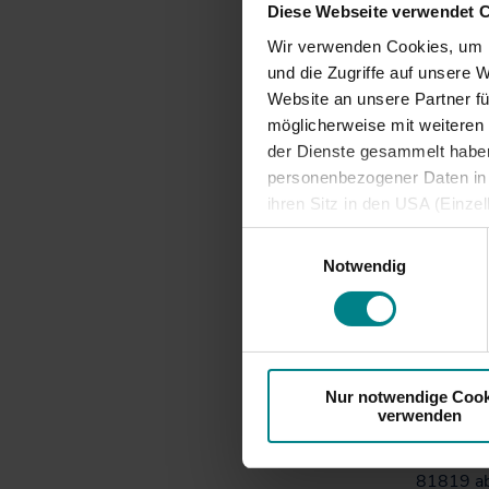
Diese Webseite verwendet 
81812 ab
Wir verwenden Cookies, um I
und die Zugriffe auf unsere 
81700 ab
Website an unsere Partner fü
möglicherweise mit weiteren
81814 ab
der Dienste gesammelt haben.
personenbezogener Daten in d
ihren Sitz in den USA (Einze
vergleichbares Datenschutzn
Einwilligungsauswahl
In der n
besteht die Gefahr, dass ins
Notwendig
Kapazität
ausreichende Informations- 
81727 ab
81817 ab
Nur notwendige Cook
verwenden
81729 ab
81819 ab