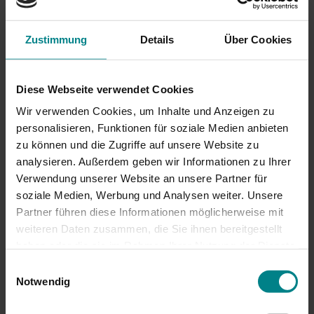
Gleiserneuerung: RB 85
Lübeck – Neustadt
Zustimmung
Details
Über Cookies
(Holst)
Diese Webseite verwendet Cookies
Ab Mitte September: Baumaßnahmen zwischen
Wir verwenden Cookies, um Inhalte und Anzeigen zu
personalisieren, Funktionen für soziale Medien anbieten
Neustadt (Holst) und Haffkrug zur Erneuerung der
zu können und die Zugriffe auf unsere Website zu
Gleise.
analysieren. Außerdem geben wir Informationen zu Ihrer
Verwendung unserer Website an unsere Partner für
Im Rahmen des Projekts „Aus- und Neubau der
soziale Medien, Werbung und Analysen weiter. Unsere
Schienenanbindung der Festen Fehmarnbeltquerung“
Partner führen diese Informationen möglicherweise mit
der DB wird der Abschnitt zwischen
Haffkrug und
weiteren Daten zusammen, die Sie ihnen bereitgestellt
Neustadt (Holst
) elektrifiziert und signaltechnisch an
haben oder die sie im Rahmen Ihrer Nutzung der Dienste
die neue Schienenanbindung angepasst.
gesammelt haben. Achtung: Wenn Sie hier
Einwilligungsauswahl
Zustimmungen erteilen, willigen Sie auch in die
Notwendig
Die anstehende Gleiserneuerung in diesem Bereich sind
Übermittlung personenbezogener Daten in die USA ein.
vorgezogene Instandhaltungsarbeiten. Damit bei der
Einige Dienstleister, deren Diensten wir uns bedienen,