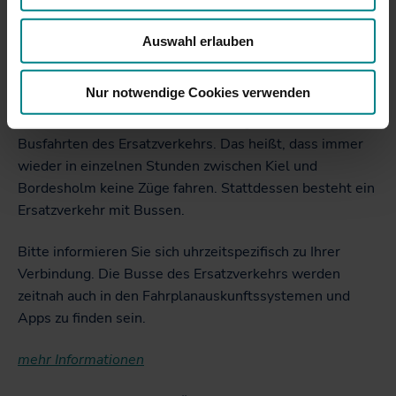
Kiel – Neumünster/Hamburg
(RE 7 & RE 70)
Auswahl erlauben
Donnerstag, 30.10.2025 (22 Uhr) – Dienstag,
Nur notwendige Cookies verwenden
4.11.2025 (14 Uhr)
Es besteht ein Mischverkehr aus Zugfahrten und
Busfahrten des Ersatzverkehrs. Das heißt, dass immer
wieder in einzelnen Stunden zwischen Kiel und
Bordesholm keine Züge fahren. Stattdessen besteht ein
Ersatzverkehr mit Bussen.
Bitte informieren Sie sich uhrzeitspezifisch zu Ihrer
Verbindung. Die Busse des Ersatzverkehrs werden
zeitnah auch in den Fahrplanauskunftssystemen und
Apps zu finden sein.
mehr Informationen