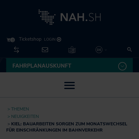
Kontakt
Su
Unternehmen
Leichte
FAHRPLANAUSKUNFT
Deutsch
Sprache
English
Menü öffnen / schließen
Themen
THEMEN
U
Neuigkeiten
NEUIGKEITEN
Fahrplan
öf
KIEL: BAUARBEITEN SORGEN ZUM MONATSWECHSEL
Besser fahren
sc
FÜR EINSCHRÄNKUNGEN IM BAHNVERKEHR
U
Routenplaner
Akkuzüge
öf