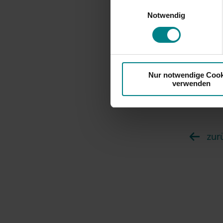
Einwilligungsauswahl
besteht die Gefahr, dass ins
Notwendig
Weiterhin
ausreichende Informations- 
zwischen
Informat
Auf der 
Nur notwendige Cook
Informati
verwenden
stehen zu
zur