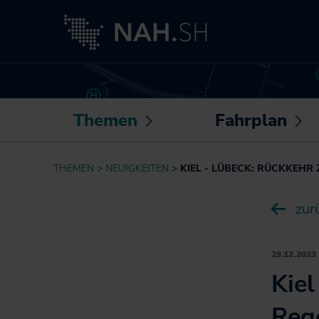
Themen
Fahrplan
Untermenü
U
öffnen /
öf
Neuigkeiten
Routenplaner
THEMEN
NEUIGKEITEN
KIEL - LÜBECK: RÜCKKEHR
schließen
sc
Besser fahren
Sonderfahrpläne
zur
Akkuzüge
Die NAH.SH-App
NAH.ran!
Fahrplantabellen
Wissenswertes
29.12.2023
Barrierefrei
rund um Mobilität
Kiel
unterwegs
und Haltung
Bike+Ride:
Reg
Klimaschutz