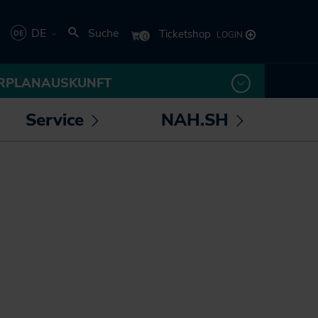
DE
Suche
Deutsch
RPLANAUSKUNFT
English
Service
NAH.SH
rmenü
Untermenü
Untermenü
 /
öffnen /
öffnen /
los! - Das Magazin für
Die NAH.SH GmbH
eßen
schließen
schließen
Mobilität
Verkehrsunternehmen
NAH.ran! - Das
Stellenangebote der
Nachhaltigkeitsmagazin
NAH.SH GmbH
NAH.SH erleben
Sei Teil der
Sömmer
Verkehrswende! Dein
Job im Nahverkehr.
Radtouren durch
Schleswig-Holstein