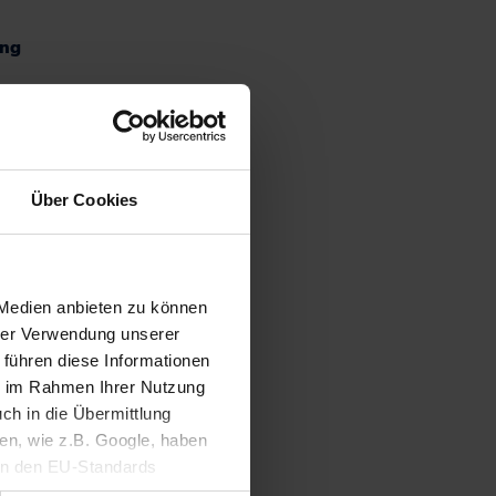
Nachhaltiges
ung
Hausaufgabenheft für
Schüler*innen in SH
uge zu.
 Oktober
bereit,
Über Cookies
e
rt aus.
und
en.
 Medien anbieten zu können
hrer Verwendung unserer
tzten
 führen diese Informationen
nkungen
ie im Rahmen Ihrer Nutzung
ch in die Übermittlung
nen, wie z.B. Google, haben
erixx
ein den EU-Standards
mittlung fehlen. Daher