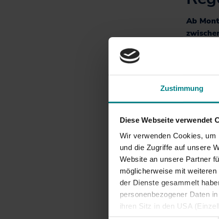
Informationen für
Projekte
Nutzer*innen
Ab Monta
Fahrgastbeirat
zwischen
Zugherst
Qualität auf der
Schiene
Zwar sta
2023 die
Zustimmung
um den Re
aufgrund
Der Fahr
Diese Webseite verwendet 
betriebsb
Wir verwenden Cookies, um I
und die Zugriffe auf unsere 
„Wir sind
Website an unsere Partner fü
Tagen sta
möglicherweise mit weiteren
mehr hin
der Dienste gesammelt haben.
Fahrgäst
personenbezogener Daten in d
außerorde
ihren Sitz in den USA (Einze
Holstein
vergleichbares Datenschutzn