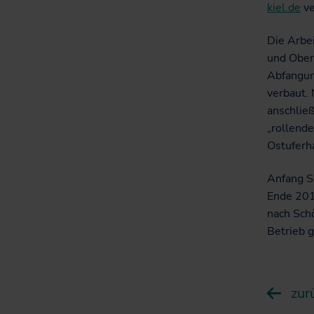
kiel.de
ve
Die Arbe
und Ober
Abfangun
verbaut.
anschließ
„rollend
Ostuferh
Anfang S
Ende 201
nach Sch
Betrieb 
zur