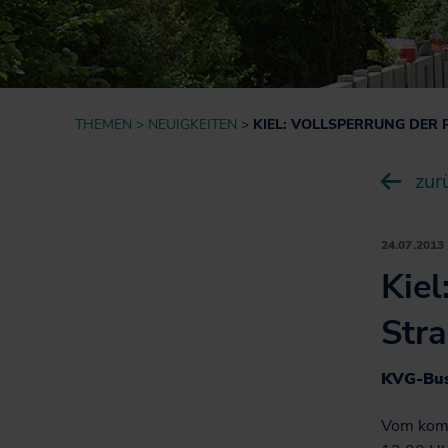
Informationen für
Projekte
Nutzer*innen
Fahrgastbeirat
Qualität auf der
Schiene
THEMEN
NEUIGKEITEN
KIEL: VOLLSPERRUNG DER PR
zur
24.07.2013
Kiel
Stra
KVG-Bus
Vom komm