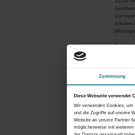
12:00 Uh
Geschwis
Durchgan
Schulen 
Bildungsz
Die Sperr
gehen za
aufgegra
Fußgänge
Zustimmung
müssen d
(Konrad
Diese Webseite verwendet 
Aufgrund
Wir verwenden Cookies, um I
umgeleit
und die Zugriffe auf unsere 
03.08.20
Website an unsere Partner fü
möglicherweise mit weiteren
Die Linie
der Dienste gesammelt haben.