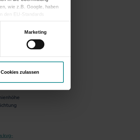
l. Die
nen, wie z.B. Google, haben
l-Straße,
ein den EU-Standards
mittlung fehlen. Daher
ifen, ohne dass
Marketing
 über
cht
lacher
Cookies zulassen
 dann
phienhöhe
Richtung
.kvg-