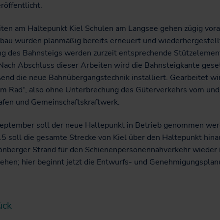
röffentlicht.
iten am Haltepunkt Kiel Schulen am Langsee gehen zügig vora
bau wurden planmäßig bereits erneuert und wiederhergestellt
g des Bahnsteigs werden zurzeit entsprechende Stützelemen
 Nach Abschluss dieser Arbeiten wird die Bahnsteigkante gese
end die neue Bahnübergangstechnik installiert. Gearbeitet wi
em Rad“, also ohne Unterbrechung des Güterverkehrs vom un
afen und Gemeinschaftskraftwerk.
eptember soll der neue Haltepunkt in Betrieb genommen wer
5 soll die gesamte Strecke von Kiel über den Haltepunkt hina
önberger Strand für den Schienenpersonennahverkehr wieder 
gehen; hier beginnt jetzt die Entwurfs- und Genehmigungsplan
ück