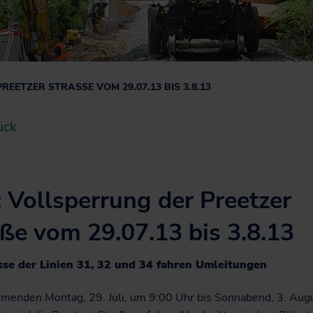
Jobticket
Handy-Ticket
Online-Ticket
Semesterticket
EETZER STRASSE VOM 29.07.13 BIS 3.8.13
Dänemark-Angebot
ück
Fahrradmitnahme
: Vollsperrung der Preetzer
ße vom 29.07.13 bis 3.8.13
se der Linien 31, 32 und 34 fahren Umleitungen
enden Montag, 29. Juli, um 9:00 Uhr bis Sonnabend, 3. Aug