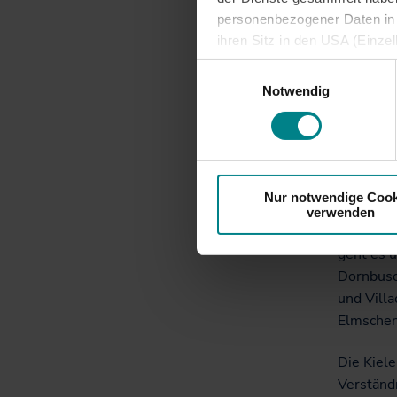
über Ostr
personenbezogener Daten in d
Halteste
ihren Sitz in den USA (Einze
Poppenra
vergleichbares Datenschutzn
Einwilligungsauswahl
besteht die Gefahr, dass ins
Notwendig
Die Linie
ausreichende Informations- 
Ostring 
angefahr
Straße. D
Elmschen
Nur notwendige Cook
verwenden
Die Linie
geht es 
Dornbusc
und Villa
Elmschen
Die Kiel
Verständn