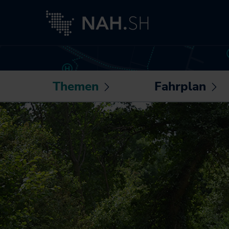
Themen
Fahrplan
Untermenü
U
öffnen /
öf
Neuigkeiten
Routenplaner
schließen
sc
Besser fahren
Sonderfahrpläne
Akkuzüge
Die NAH.SH-App
NAH.ran!
Fahrplantabellen
Wissenswertes
Barrierefrei
rund um Mobilität
unterwegs
und Haltung
Bike+Ride:
Klimaschutz