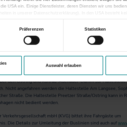
ing, Franziusallee, Tröndelweg bis zur Haltestelle Wohlkoppe
ie USA ein. Einige Dienstleister, deren Diensten wir uns bedie
llen Preetzer Straße/Ostring, Am Langsee, Geschwister-Schol
lheiten in unserer Datenschutzerklärung). In den USA besteht k
de und Grabastraße werden von den Bussen nicht bedient.
iveau. Auch sonstige ausreichende Garantien für eine Datenüber
besondere öffentliche Stellen auf personenbezogene Daten zugre
Präferenzen
Statistiken
 32
fährt bis zur Haltestelle Räucherei wie sonst; dann geht es
und Rechtsschutzmöglichkeiten bestehen.
und Konrad-Adenauer-Damm bis zur Haltestelle Dornbusch. Ni
en werden die Haltestellen Am Langsee, Sophienhöhe und Vil
ie Haltestelle Preetzer Straße/Ostring kann in Richtung
hagen nicht bedient werden.
ies
Auswahl erlauben
 34
fährt bis zur Haltestelle Karlstal den normalen Linienweg;
über den Ostring und Konrad-Adenauer-Damm zur Haltestelle
h. Nicht angefahren werden die Haltestelle Am Langsee, So
cher Straße. Die Haltestelle Preetzer Straße/Ostring kann in 
hagen nicht bedient werden.
er Verkehrsgesellschaft mbH (KVG) bittet ihre Fahrgäste um
is. Die Details zur Umleitung der Buslinien sind auch auf
www