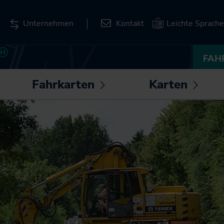
Unternehmen
Kontakt
Leichte Sprache
FAH
Fahrkarten
Karten
ntermenü
Untermenü
Unte
fnen /
öffnen /
öffnen
Deutschlandticket
Liniennetzpläne für
hließen
schließen
schli
Schleswig-Holstein
Deutschland-
Schulticket
Stationspläne
SH-Tarif
Kartenbasierte
Abfrage zum
Fahrkarten
Bahnverkehr
SH-Card
Karten zum
Monatskarte im Abo
Download