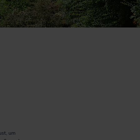
Nachhaltiges
Hausaufgabenheft für
Schüler*innen in SH
ust, um