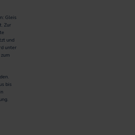
n: Gleis
. Zur
te
tzt und
rd unter
d zum
den.
us bis
in
ung.