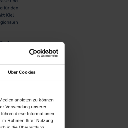
traße und
g für den
kt Kiel
egionalen
Stelle
r
tofahrer
Über Cookies
B 76
 und 34
 Medien anbieten zu können
m
hrer Verwendung unserer
 führen diese Informationen
ie im Rahmen Ihrer Nutzung
 dann
ch in die Übermittlung