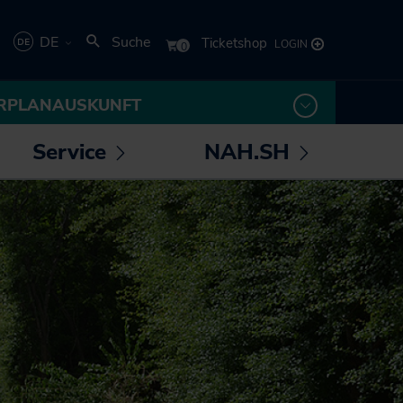
DE
Suche
Deutsch
RPLANAUSKUNFT
English
Service
NAH.SH
rmenü
Untermenü
Untermenü
 /
öffnen /
öffnen /
los! - Das Magazin für
Die NAH.SH GmbH
eßen
schließen
schließen
Mobilität
Verkehrsunternehmen
NAH.ran! - Das
Stellenangebote der
Nachhaltigkeitsmagazin
NAH.SH GmbH
NAH.SH erleben
Sei Teil der
Sömmer
Verkehrswende! Dein
Job im Nahverkehr.
Radtouren durch
Schleswig-Holstein