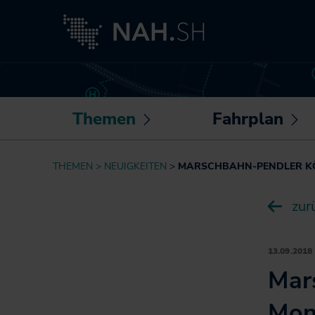
Themen
Fahrplan
Untermenü
U
öffnen /
öf
Neuigkeiten
Routenplaner
THEMEN
NEUIGKEITEN
MARSCHBAHN-PENDLER KÖ
schließen
sc
Besser fahren
Sonderfahrpläne
zur
Akkuzüge
Die NAH.SH-App
NAH.ran!
Fahrplantabellen
Wissenswertes
13.09.2018
Barrierefrei
rund um Mobilität
Mar
unterwegs
und Haltung
Bike+Ride:
Mon
Klimaschutz