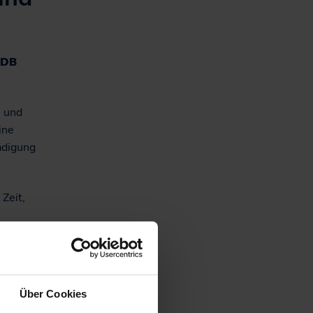
Nachhaltiges
Hausaufgabenheft für
Schüler*innen in SH
 DB
e und
ine
ädigung
Zeit,
H.SH-
ngen.
Über Cookies
en