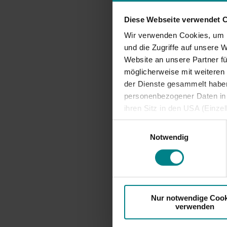
Vormonat
Fahrgäst
Diese Webseite verwendet 
zwischen
Wir verwenden Cookies, um I
Klasse e
und die Zugriffe auf unsere 
Fahrkart
Website an unsere Partner fü
einmal je
möglicherweise mit weiteren
der Dienste gesammelt haben.
Grundlag
personenbezogener Daten in d
Fernverk
ihren Sitz in den USA (Einze
entsprec
vergleichbares Datenschutzn
Einwilligungsauswahl
erhalten
besteht die Gefahr, dass ins
Notwendig
sie auf 
ausreichende Informations- 
Beispiel 
Monatska
vorlegen 
Sonderen
Nur notwendige Cook
verwenden
GmbH. Fa
gewohnt 