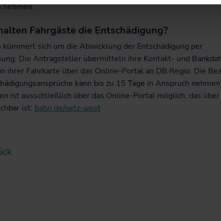
h nehmen.
halten Fahrgäste die Entschädigung?
 kümmert sich um die Abwicklung der Entschädigung per
ung. Die Antragsteller übermitteln ihre Kontakt- und Bankda
n ihrer Fahrkarte über das Online-Portal an DB Regio. Die Be
chädigungsansprüche kann bis zu 15 Tage in Anspruch nehmen
n ist ausschließlich über das Online-Portal möglich, das über
ichbar ist:
bahn.de/netz-west
ück