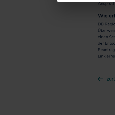
Anspruc
Wie er
DB Regio
Überweis
einen Sca
der Ents
Beantrage
Link erre
zur