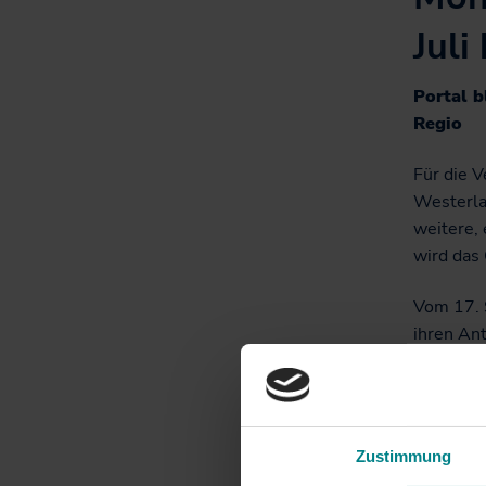
Informationen für
Projekte
Nutzer*innen
Juli
Fahrgastbeirat
Portal b
Qualität auf der
Regio
Schiene
Für die V
Westerlan
weitere,
wird das
Vom 17. 
ihren An
entschäd
Garantie
Wer be
Zustimmung
Die Ents