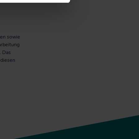
ten sowie
arbeitung
. Das
 diesen