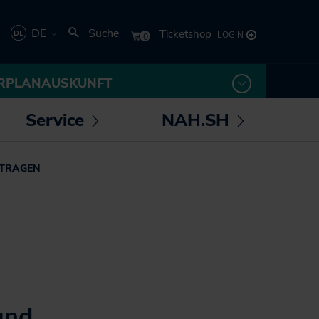
DE
Suche
Deutsch
RPLANAUSKUNFT
English
Service
NAH.SH
rmenü
Untermenü
Untermenü
 /
öffnen /
öffnen /
los! - Das Magazin für
Die NAH.SH GmbH
NTRAGEN
eßen
schließen
schließen
Mobilität
Verkehrsunternehmen
NAH.ran! - Das
Stellenangebote der
Nachhaltigkeitsmagazin
NAH.SH GmbH
NAH.SH erleben
Sei Teil der
Sömmer
Verkehrswende! Dein
Job im Nahverkehr.
Radtouren durch
und
Schleswig-Holstein