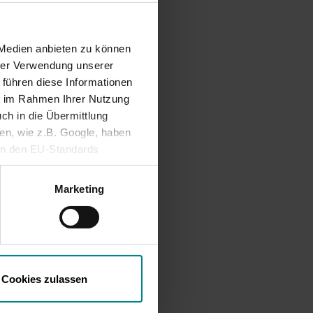
r
itt
en der 2.
 Medien anbieten zu können
hrer Verwendung unserer
ird nur
 führen diese Informationen
ie im Rahmen Ihrer Nutzung
ch in die Übermittlung
nen, wie z.B. Google, haben
 die
ein den EU-Standards
e
mittlung fehlen. Daher
gen, dass
ifen, ohne dass
Marketing
m
8
der
r NAH.SH
Cookies zulassen
en wie