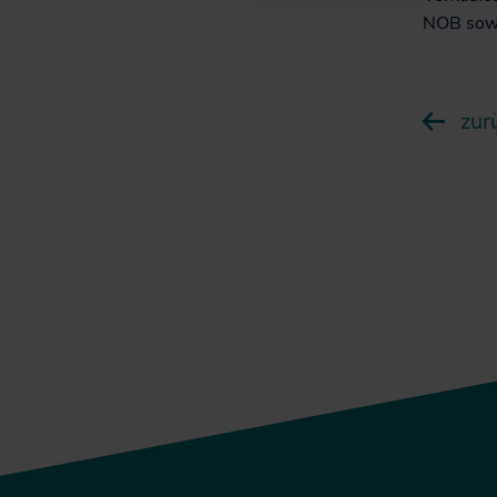
NOB sowi
zur