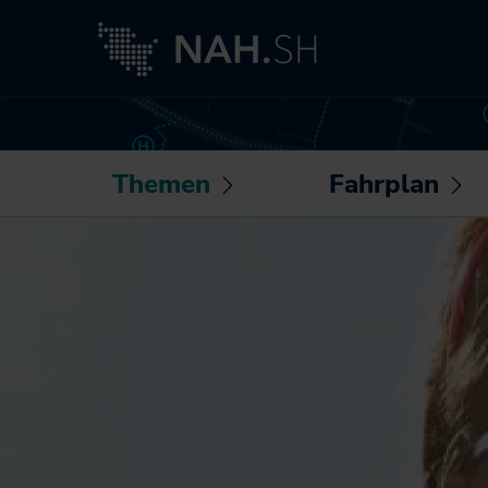
Themen
Fahrplan
Untermenü
U
öffnen /
öf
Neuigkeiten
Routenplaner
schließen
sc
Besser fahren
Sonderfahrpläne
Akkuzüge
Die NAH.SH-App
NAH.ran!
Fahrplantabellen
Wissenswertes
Barrierefrei
rund um Mobilität
unterwegs
und Haltung
Bike+Ride:
Klimaschutz