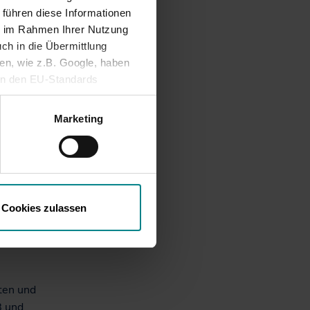
er
 führen diese Informationen
lstein:
ie im Rahmen Ihrer Nutzung
mten
ch in die Übermittlung
nen, wie z.B. Google, haben
ein den EU-Standards
 wurden.
mittlung fehlen. Daher
nen sie
ifen, ohne dass
Marketing
rs in
g Hbf und
bar. Bei
Cookies zulassen
als PDF
ten und
B und