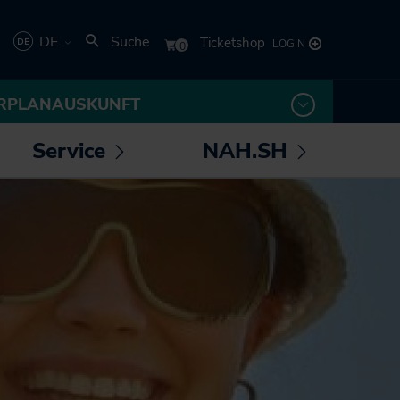
DE
Suche
Deutsch
RPLANAUSKUNFT
English
Service
NAH.SH
rmenü
Untermenü
Untermenü
 /
öffnen /
öffnen /
los! - Das Magazin für
Die NAH.SH GmbH
eßen
schließen
schließen
Mobilität
Verkehrsunternehmen
NAH.ran! - Das
Stellenangebote der
Nachhaltigkeitsmagazin
NAH.SH GmbH
NAH.SH erleben
Sei Teil der
Sömmer
Verkehrswende! Dein
Job im Nahverkehr.
Radtouren durch
Schleswig-Holstein