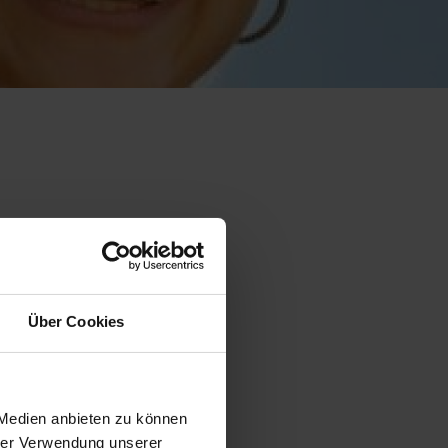
Nachhaltiges
Hausaufgabenheft für
Schüler*innen in SH
ch
Über Cookies
 Medien anbieten zu können
hrer Verwendung unserer