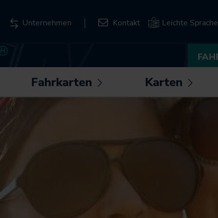
Unternehmen
Kontakt
Leichte Sprache
FAH
Fahrkarten
Karten
ntermenü
Untermenü
Unte
fnen /
öffnen /
öffnen
Deutschlandticket
Liniennetzpläne für
hließen
schließen
schli
Schleswig-Holstein
Deutschland-
Schulticket
Stationspläne
SH-Tarif
Kartenbasierte
Abfrage zum
Fahrkarten
Bahnverkehr
SH-Card
Karten zum
Monatskarte im Abo
Download