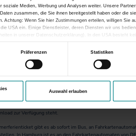
it ist Ausflugszeit. Deshalb fahren junge Menschen während d
r soziale Medien, Werbung und Analysen weiter. Unsere Partner
rien besonders günstig mit Bus und Bahn durch Schleswig-Ho
 Daten zusammen, die Sie ihnen bereitgestellt haben oder die s
chen lang können sie mit dem Sommerferienticket den gesa
 Achtung: Wenn Sie hier Zustimmungen erteilen, willigen Sie au
hr für nur 43 Euro nutzen.
ie USA ein. Einige Dienstleister, deren Diensten wir uns bedie
lheiten in unserer Datenschutzerklärung). In den USA besteht k
ot gilt für diejenigen, die im Jahr 1995 oder später geboren
iveau. Auch sonstige ausreichende Garantien für eine Datenüber
aum vom 12. Juli 2014 bis einschließlich 24. August 2014 kön
besondere öffentliche Stellen auf personenbezogene Daten zugre
Präferenzen
Statistiken
icket in allen Linienbussen und in allen Zügen des Nahverkeh
und Rechtsschutzmöglichkeiten bestehen.
g-Holstein (RE, RB, NOB, NBE, AKN, NEG, Arriva) bis Hambur
änemark) in der 2. Klasse fahren. Das Ticket ist nicht übertrag
hrten muss ein Altersnachweis mitgeführt werden.
ies
 30 Kooperationspartner – wie Museen, Freizeitparks oder
Auswahl erlauben
gärten – bieten zudem mit dem Ticket Vergünstigungen oder
en Eintritt an. Infos dazu gibt es in einem Flyer, der Ihnen
hier
load zur Verfügung steht.
erferienticket gibt es ab sofort im Bus, an Fahrkartenautoma
stellen. In Hamburg ist es an den Fahrkartenautomaten von D