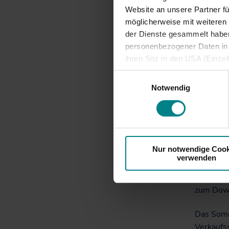
Ferienze
Website an unsere Partner fü
Sommerfe
möglicherweise mit weiteren
Sechs Wo
der Dienste gesammelt haben.
Nahverke
personenbezogener Daten in d
ihren Sitz in den USA (Einze
Das Angeb
vergleichbares Datenschutzn
Im Zeitr
Einwilligungsauswahl
besteht die Gefahr, dass ins
Notwendig
mit dem T
ausreichende Informations- 
Schleswi
Tønder (D
allen Fa
Nur notwendige Cook
Mehr als
verwenden
Hochseil
kostenlos
zum Down
Das Somm
Verkaufs