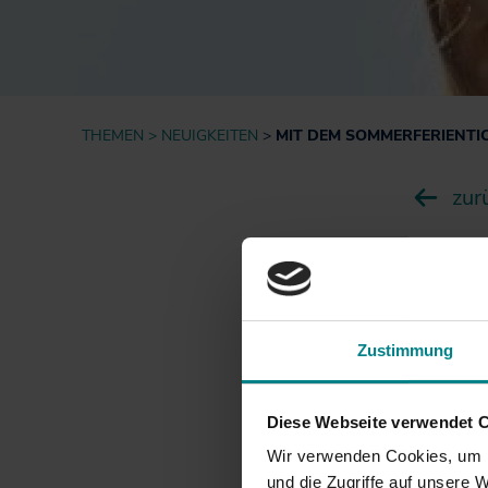
Informationen für
Projekte
Nutzer*innen
Fahrgastbeirat
Qualität auf der
Schiene
THEMEN
NEUIGKEITEN
MIT DEM SOMMERFERIENTI
zur
02.07.2014
Mit
den
Zustimmung
Ticket-V
Diese Webseite verwendet 
Vergüns
Wir verwenden Cookies, um I
und die Zugriffe auf unsere 