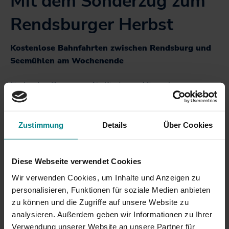
Mit dem Sonderzug zum
Rendsburger Herbst
Kostenlose Bahnfahrten zwischen Rendsburg und
Seemühlen am Wochenende
Ein buntes Programm für Kinder und Erwachsene
verspricht der Rendsburger Herbst auch 2014: Am
Freitag startet das bekannte Stadtfest offiziell. Bis
Sonntagabend soll gefeiert werden. Damit die gute
Zustimmung
Details
Über Cookies
Laune nicht durch Stau und lästige Parkplatzsuche
getrübt wird, fahren am Wochenende wieder
Sonderzüge zum Rendsburger Herbst. Zwischen dem
Diese Webseite verwendet Cookies
Rendsburger Bahnhof und dem Bahnhof Seemühlen
Wir verwenden Cookies, um Inhalte und Anzeigen zu
sind sie unterwegs und halten an provisorischen
personalisieren, Funktionen für soziale Medien anbieten
Einstiegsplattformen.
zu können und die Zugriffe auf unsere Website zu
analysieren. Außerdem geben wir Informationen zu Ihrer
Die erste Fahrt in Rendsburg beginnt an beiden Tagen
Verwendung unserer Website an unsere Partner für