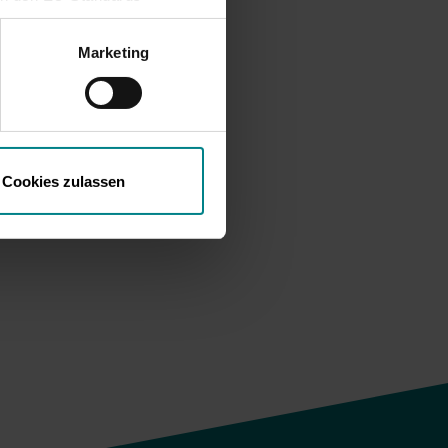
mittlung fehlen. Daher
tung
ifen, ohne dass
Marketing
n.
egen
 der um
B 21800
Cookies zulassen
s.