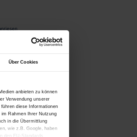
Nachhaltiges
Hausaufgabenheft für
Schüler*innen in SH
anriesen
hr startet
Künstler
lette
Über Cookies
 Abschluss
e lästige
 Medien anbieten zu können
die
hrer Verwendung unserer
 führen diese Informationen
ie im Rahmen Ihrer Nutzung
ch in die Übermittlung
ck
nen, wie z.B. Google, haben
ein den EU-Standards