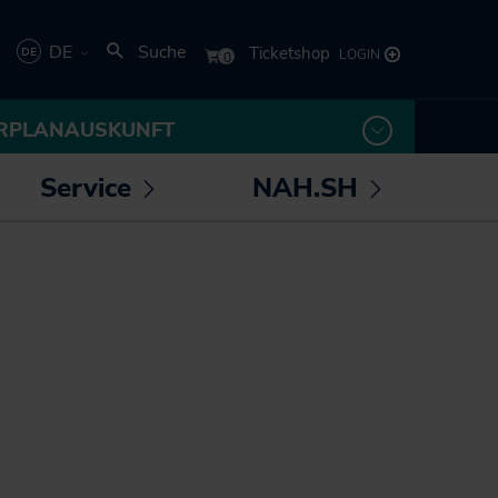
DE
Suche
Deutsch
RPLANAUSKUNFT
English
Service
NAH.SH
rmenü
Untermenü
Untermenü
 /
öffnen /
öffnen /
los! - Das Magazin für
Die NAH.SH GmbH
eßen
schließen
schließen
Mobilität
Verkehrsunternehmen
NAH.ran! - Das
Stellenangebote der
Nachhaltigkeitsmagazin
NAH.SH GmbH
NAH.SH erleben
Sei Teil der
Sömmer
Verkehrswende! Dein
Job im Nahverkehr.
Radtouren durch
Schleswig-Holstein