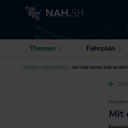
Themen
Fahrplan
Untermenü
U
öffnen /
öf
Neuigkeiten
Routenplaner
THEMEN
NEUIGKEITEN
MIT DER BAHN ZUR SCHIF
schließen
sc
Besser fahren
Sonderfahrpläne
zur
Akkuzüge
Die NAH.SH-App
NAH.ran!
Fahrplantabellen
Wissenswertes
02.06.2015
Barrierefrei
rund um Mobilität
Mit 
unterwegs
und Haltung
Bike+Ride:
Klimaschutz
Franzisk