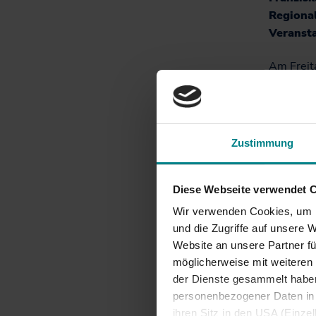
Informationen für
Regiona
Projekte
Nutzer*innen
Veranst
Fahrgastbeirat
Am Freit
Qualität auf der
an: Sport
Schiene
Champagn
TUI Crui
wie Adel 
Zustimmung
Programm
des Aben
Diese Webseite verwendet 
Die Veran
Wir verwenden Cookies, um I
Parkplatz
und die Zugriffe auf unsere 
Besucher
Website an unsere Partner fü
Regional
möglicherweise mit weiteren
der Dienste gesammelt haben.
Die R
personenbezogener Daten in d
Haup
ihren Sitz in den USA (Einze