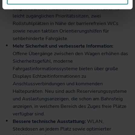
verbessern das Reisen für alle. Menschen mit
eingeschränkter Mobilität profitieren von über 40
leicht zugänglichen Prioritätssitzen, zwei
Rollstuhlplätzen in Nähe der barrierefreien WCs
sowie neuen taktilen Orientierungshilfen für
sehbehinderte Fahrgäste.
Mehr Sicherheit und verbesserte Information:
Offene Übergänge zwischen den Wagen erhöhen das
Sicherheitsgefühl, moderne
Fahrgastinformationssysteme bieten über große
Displays Echtzeitinformationen zu
Anschlussverbindungen und kommenden
Haltepunkten. Neu sind auch Reservierungssysteme
und Auslastungsanzeigen, die schon am Bahnsteig
anzeigen, in welchem Bereich des Zuges freie Plätze
verfügbar sind.
Bessere technische Ausstattung:
WLAN,
Steckdosen an jedem Platz sowie optimierter