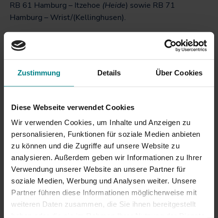
RB 61 Hamburg – Itzehoe
(Heide
) sowie RB 71
Hamburg – Wrist/(Kellinghusen).
Der international agierende Bahnhersteller Alstom
hatte im Juli 2023 den Zuschlag für die Herstellung und
Instandsetzung von 42 neuen Elektrotriebzügen des
Zustimmung
Details
Über Cookies
Typs
Coradia Max
für Schleswig-Holstein erhalten.
Alstom wird außerdem über 30 Jahre für die
Instandhaltung der Fahrzeuge verantwortlich sein. Die
Diese Webseite verwendet Cookies
neuen Fahrzeuge, die von NAH.SH in Zusammenarbeit
Wir verwenden Cookies, um Inhalte und Anzeigen zu
mit Alstom entwickelt wurden, bieten mehr Platz, mehr
personalisieren, Funktionen für soziale Medien anbieten
Funktionalitäten, innovatives Design und hohen
zu können und die Zugriffe auf unsere Website zu
Fahrkomfort.
analysieren. Außerdem geben wir Informationen zu Ihrer
Verwendung unserer Website an unsere Partner für
Verkehrsminister Claus Ruhe Madsen:
„Mit dem neuen
soziale Medien, Werbung und Analysen weiter. Unsere
Fahrzeugdesign schaffen wir ein Reiseerlebnis, das
Partner führen diese Informationen möglicherweise mit
Komfort, Barrierefreiheit und Information auf hohem
weiteren Daten zusammen, die Sie ihnen bereitgestellt
Niveau vereint. Die Züge sind ein großer Schritt für den
haben oder die sie im Rahmen Ihrer Nutzung der Dienste