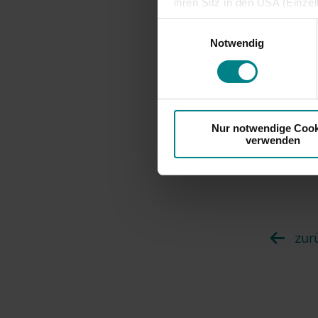
Gewinner
ihren Sitz in den USA (Einze
vergleichbares Datenschutzn
Einwilligungsauswahl
5.209 Te
besteht die Gefahr, dass ins
Notwendig
Buntstif
ausreichende Informations- 
Falls Sie
erhalten
Teilnehm
Nur notwendige Cook
werden i
verwenden
zur