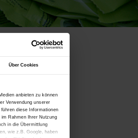
Nachhaltiges
Hausaufgabenheft für
Schüler*innen in SH
Über Cookies
:
 Medien anbieten zu können
hrer Verwendung unserer
 führen diese Informationen
ie im Rahmen Ihrer Nutzung
ch in die Übermittlung
 Die
nen, wie z.B. Google, haben