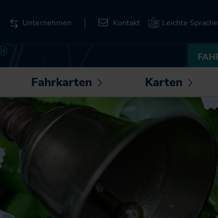
Unternehmen
Kontakt
Leichte Sprache
FAH
Fahrkarten
Karten
ntermenü
Untermenü
Unte
fnen /
öffnen /
öffnen
Deutschlandticket
Liniennetzpläne für
hließen
schließen
schli
Schleswig-Holstein
Deutschland-
Schulticket
Stationspläne
SH-Tarif
Kartenbasierte
Abfrage zum
Fahrkarten
Bahnverkehr
SH-Card
Karten zum
Monatskarte im Abo
Download