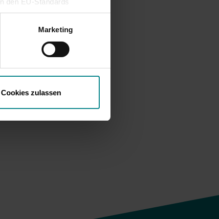
ein den EU-Standards
mittlung fehlen. Daher
ons,
ifen, ohne dass
Marketing
h!
t
en
inne
Cookies zulassen