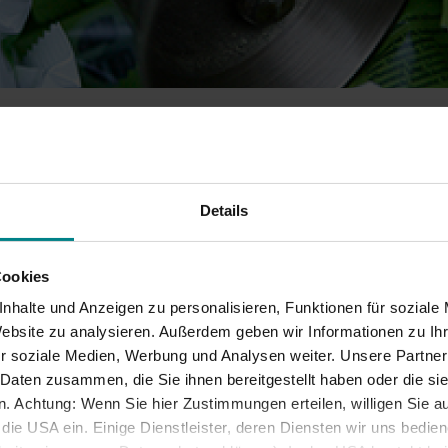
Jobticket
Handy-Ticket
Online-Ticket
Semesterticket
NSPIEL: DIE GEWINNER STEHEN FEST!
Dänemark-Angebot
ück
Fahrradmitnahme
Details
.SH-Weihnachtsgewinnspiel
Cookies
nhalte und Anzeigen zu personalisieren, Funktionen für soziale
Gewinner stehen fest!
Website zu analysieren. Außerdem geben wir Informationen zu I
r soziale Medien, Werbung und Analysen weiter. Unsere Partner
2 Teilnehmerinnen und Teilnehmern hat die Glücksfee 13
 Daten zusammen, die Sie ihnen bereitgestellt haben oder die s
nner gezogen, die sich über insgesamt drei iPods nano, fünf
 Achtung: Wenn Sie hier Zustimmungen erteilen, willigen Sie au
ige Lamy-Kugelschreiber und fünf nah.sh-Caps freuen dürfen.
ie USA ein. Einige Dienstleister, deren Diensten wir uns bedie