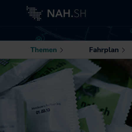
Themen
Fahrplan
Untermenü
U
öffnen /
öf
Neuigkeiten
Routenplaner
schließen
sc
Besser fahren
Sonderfahrpläne
Akkuzüge
Die NAH.SH-App
NAH.ran!
Fahrplantabellen
Wissenswertes
Barrierefrei
rund um Mobilität
unterwegs
und Haltung
Bike+Ride:
Klimaschutz