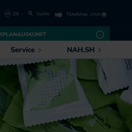
DE
Suche
Deutsch
RPLANAUSKUNFT
English
Service
NAH.SH
rmenü
Untermenü
Untermenü
 /
öffnen /
öffnen /
los! - Das Magazin für
Die NAH.SH GmbH
eßen
schließen
schließen
Mobilität
Verkehrsunternehmen
NAH.ran! - Das
Stellenangebote der
Nachhaltigkeitsmagazin
NAH.SH GmbH
NAH.SH erleben
Sei Teil der
Sömmer
Verkehrswende! Dein
Job im Nahverkehr.
Radtouren durch
Schleswig-Holstein