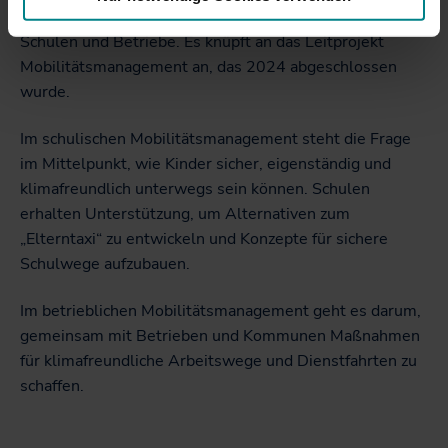
Das Kompetenzcentrum richtet sich insbesondere an
Schulen und Betriebe. Es knüpft an das Leitprojekt
Mobilitätsmanagement an, das 2024 abgeschlossen
wurde.
Im schulischen Mobilitätsmanagement steht die Frage
im Mittelpunkt, wie Kinder sicher, eigenständig und
klimafreundlich unterwegs sein können. Schulen
erhalten Unterstützung, um Alternativen zum
„Elterntaxi“ zu entwickeln und Konzepte für sichere
Schulwege aufzubauen.
Im betrieblichen Mobilitätsmanagement geht es darum,
gemeinsam mit Betrieben und Kommunen Maßnahmen
für klimafreundliche Arbeitswege und Dienstfahrten zu
schaffen.