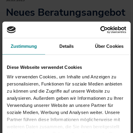
30.09.2025
Neues Beratungsangebot
für Schulen und Betriebe:
Länder gründen
Zustimmung
Details
Über Cookies
Kompetenzcentrum
Mobilität
Diese Webseite verwendet Cookies
Wir verwenden Cookies, um Inhalte und Anzeigen zu
In der Metropolregion Hamburg wird ein
personalisieren, Funktionen für soziale Medien anbieten
länderübergreifendes „Kompetenzcentrum
zu können und die Zugriffe auf unsere Website zu
Mobilität“ gegründet. Mit diesem neuen
analysieren. Außerdem geben wir Informationen zu Ihrer
Beratungs- und Entwicklungszentrum bündeln
Verwendung unserer Website an unsere Partner für
Hamburg, Niedersachsen, Schleswig-Holstein und
soziale Medien, Werbung und Analysen weiter. Unsere
Mecklenburg-Vorpommern ihre Kräfte, um
Partner führen diese Informationen möglicherweise mit
nachhaltige Mobilitätsangebote für Betriebe und
weiteren Daten zusammen, die Sie ihnen bereitgestellt
Schulen gezielt zu fördern.