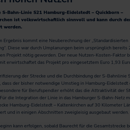
Jobticket
e S-Bahn-Linie S21 Hamburg-Eidelstedt – Quickborn –
Handy-Ticket
rchen ist volkswirtschaftlich sinnvoll und kann durch d
Online-Ticket
rt werden.
Semesterticket
m Ergebnis kommt eine Neuberechnung der „Standardisierten
Dänemark-Angebot
g“. Diese war durch Umplanungen beim ursprünglich bereits
Fahrradmitnahme
en Projekt nötig geworden. Der neue Nutzen-Kosten-Faktor b
it erwirtschaftet das Projekt pro eingesetztem Euro 1,93 Eur
rifizierung der Strecke und die Durchbindung der S-Bahnlinie
, dass der bisher notwendige Umstieg in Hamburg-Eidelstedt 
besondere für Berufspendler erhöht das die Attraktivität der S
 Für die Integration der Linie in das Hamburger S-Bahn-Netz m
cke Hamburg-Eidelstedt – Kaltenkirchen auf 30 Kilometer Lä
ziert und in einigen Abschnitten zweigleisig ausgebaut werden.
eginn kann erfolgen, sobald Baurecht für die Gesamtstrecke b