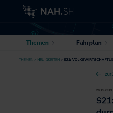
Themen
Fahrplan
Untermenü
U
öffnen /
öf
Neuigkeiten
Routenplaner
THEMEN
NEUIGKEITEN
S21: VOLKSWIRTSCHAFTL
schließen
sc
Besser fahren
Sonderfahrpläne
zur
Akkuzüge
Die NAH.SH-App
NAH.ran!
Fahrplantabellen
Wissenswertes
28.11.2019
Barrierefrei
rund um Mobilität
S21:
unterwegs
und Haltung
Bike+Ride:
dur
Klimaschutz