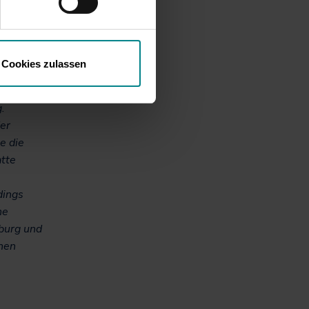
unter
derten
zahlen im
Cookies zulassen
ten durch
nt, als
.
der
e die
tte
dings
he
mburg und
chen