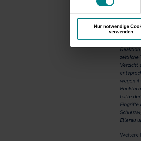
2014 erst
Planfest
Berücksi
sich der
Nur notwendige Cook
verwenden
Verkehrs
eine ver
Reaktion 
zeitliche
Verzicht 
entsprec
wegen ih
Pünktlich
hätte de
Eingriff
Schleswi
Ellerau u
Weitere I