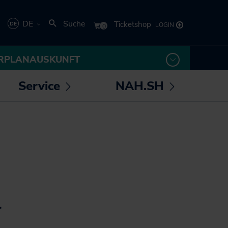
DE
Suche
Deutsch
RPLANAUSKUNFT
English
Service
NAH.SH
rmenü
Untermenü
Untermenü
 /
öffnen /
öffnen /
los! - Das Magazin für
Die NAH.SH GmbH
eßen
schließen
schließen
Mobilität
Verkehrsunternehmen
NAH.ran! - Das
Stellenangebote der
Nachhaltigkeitsmagazin
NAH.SH GmbH
NAH.SH erleben
Sei Teil der
Sömmer
Verkehrswende! Dein
l
Job im Nahverkehr.
Radtouren durch
Schleswig-Holstein