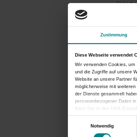
Es liegt 
Strecken
die gepla
Planfest
aktuell 
Zustimmung
Inbetrie
Diese Webseite verwendet 
Die S21 
Hamburg.
Wir verwenden Cookies, um I
Vorhaben
und die Zugriffe auf unsere 
Zusammen
Website an unsere Partner fü
möglicherweise mit weiteren
Hintergr
der Dienste gesammelt haben.
sogenann
personenbezogener Daten in d
der hier
ihren Sitz in den USA (Einze
und nachg
vergleichbares Datenschutzn
Einwilligungsauswahl
Durchbin
besteht die Gefahr, dass ins
Notwendig
ausreichende Informations- 
Kosten-Q