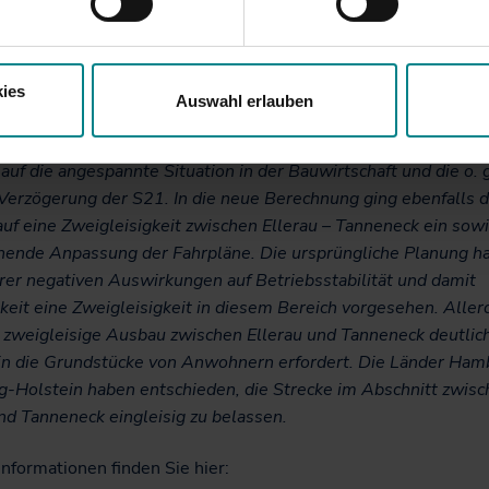
ellt worden. Da sich das Projekt durch längere
stellungsverfahren und Umplanungen verzögerte, musste sie 
chtigung geänderter Eingangsdaten erneut erfolgen. So verän
 Prognosezeitpunkt von 2025 auf 2030 und damit die Fahrgast
ies
Auswahl erlauben
modell. Ebenfalls berücksichtigt wurden erhöhte Fahrzeugkos
schobene Bestellfrist und Baukostensteigerungen von 15 Proze
auf die angespannte Situation in der Bauwirtschaft und die o. g
 Verzögerung der S21. In die neue Berechnung ging ebenfalls 
auf eine Zweigleisigkeit zwischen Ellerau – Tanneneck ein sowi
hende Anpassung der Fahrpläne. Die ursprüngliche Planung ha
rer negativen Auswirkungen auf Betriebsstabilität und damit
keit eine Zweigleisigkeit in diesem Bereich vorgesehen. Aller
r zweigleisige Ausbau zwischen Ellerau und Tanneneck deutlic
e in die Grundstücke von Anwohnern erfordert. Die Länder Ha
g-Holstein haben entschieden, die Strecke im Abschnitt zwis
nd Tanneneck eingleisig zu belassen.
nformationen finden Sie hier: