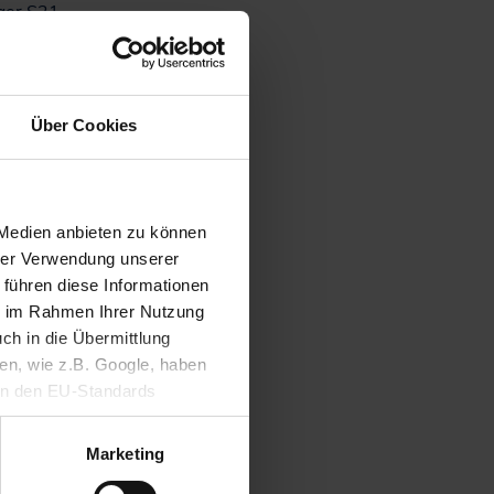
rger S21-
gen gegen
n, wird
Über Cookies
nd
ndiger
 Medien anbieten zu können
hrer Verwendung unserer
ngen.
 führen diese Informationen
ie im Rahmen Ihrer Nutzung
ch in die Übermittlung
 anhand
nen, wie z.B. Google, haben
erprüft
ein den EU-Standards
mittlung fehlen. Daher
zen-
ifen, ohne dass
Marketing
ereits