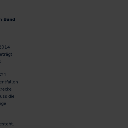
Nachhaltiges
Hausaufgabenheft für
en Bund
Schüler*innen in SH
 2014
eträgt
o.
 S21
entfallen
trecke
uss die
nge
esteht.