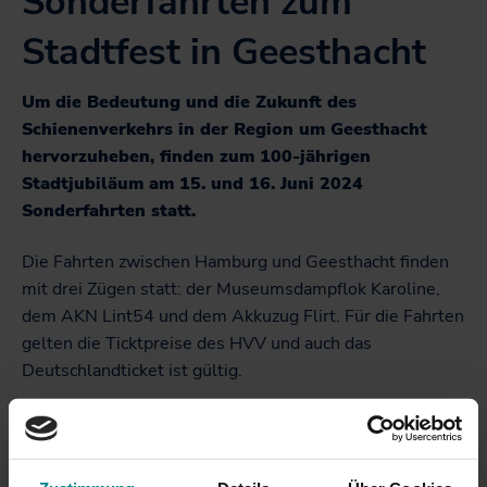
Sonderfahrten zum
Stadtfest in Geesthacht
Um die Bedeutung und die Zukunft des
Schienenverkehrs in der Region um Geesthacht
hervorzuheben, finden zum 100-jährigen
Stadtjubiläum am 15. und 16. Juni 2024
Sonderfahrten statt.
Die Fahrten zwischen Hamburg und Geesthacht finden
mit drei Zügen statt: der Museumsdampflok Karoline,
dem AKN Lint54 und dem Akkuzug Flirt. Für die Fahrten
gelten die Ticktpreise des HVV und auch das
Deutschlandticket ist gültig.
Hintergrund der Aktion ist die geplante Reaktivierung
der Strecke Bergedorf-Geesthacht im Auftrag der
Länder Hamburg und Schleswig-Holstein. Derzeit rollen