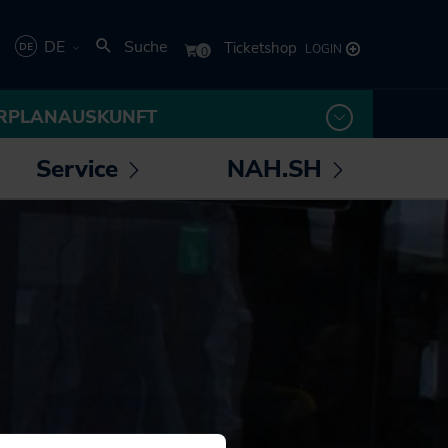
DE
Suche
Deutsch
RPLANAUSKUNFT
English
Service
NAH.SH
rmenü
Untermenü
Untermenü
 /
öffnen /
öffnen /
los! - Das Magazin für
Die NAH.SH GmbH
eßen
schließen
schließen
Mobilität
Verkehrsunternehmen
NAH.ran! - Das
Stellenangebote der
Nachhaltigkeitsmagazin
NAH.SH GmbH
NAH.SH erleben
Sei Teil der
Sömmer
Verkehrswende! Dein
Job im Nahverkehr.
Radtouren durch
Schleswig-Holstein