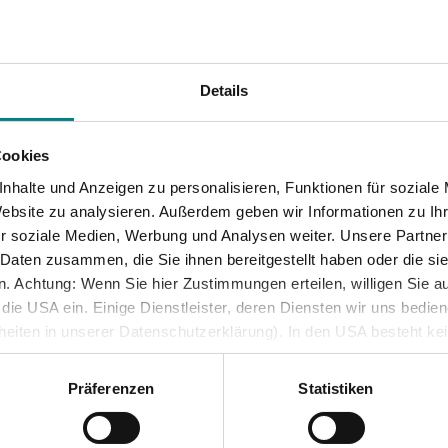
Jobticket
Handy-Ticket
Online-Ticket
Details
Semesterticket
T NEUEM INTERNETAUFTRITT
Dänemark-Angebot
Cookies
ück
Fahrradmitnahme
nhalte und Anzeigen zu personalisieren, Funktionen für soziale
Website zu analysieren. Außerdem geben wir Informationen zu I
r soziale Medien, Werbung und Analysen weiter. Unsere Partner
 Daten zusammen, die Sie ihnen bereitgestellt haben oder die s
dtverkehr Lübeck mit neuem
 Achtung: Wenn Sie hier Zustimmungen erteilen, willigen Sie au
ie USA ein. Einige Dienstleister, deren Diensten wir uns bedie
rnetauftritt
lheiten in unserer Datenschutzerklärung). In den USA besteht k
iveau. Auch sonstige ausreichende Garantien für eine Datenüber
verkehr Lübeck hat seinen Internetauftritt komplett modernis
besondere öffentliche Stellen auf personenbezogene Daten zugre
Präferenzen
Statistiken
ig unter
www.sv-lübeck.de
zu erreichen. Neu sind vor allem ei
und Rechtsschutzmöglichkeiten bestehen.
n bei der Fahrplan- und Fahrpreisauskunft - natürlich verknüp