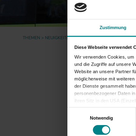
Informationen für
Projekte
Nutzer*innen
Fahrgastbeirat
Zustimmung
Qualität auf der
Schiene
THEMEN
NEUIGKEITEN
STADTVERKEHR LÜBECK MI
Diese Webseite verwendet 
zur
Wir verwenden Cookies, um I
und die Zugriffe auf unsere 
Website an unsere Partner fü
13.01.2012
möglicherweise mit weiteren
Sta
der Dienste gesammelt haben.
personenbezogener Daten in d
Inte
ihren Sitz in den USA (Einze
vergleichbares Datenschutzn
Einwilligungsauswahl
Der Stadt
besteht die Gefahr, dass ins
Notwendig
ist künft
ausreichende Informations- 
Funktione