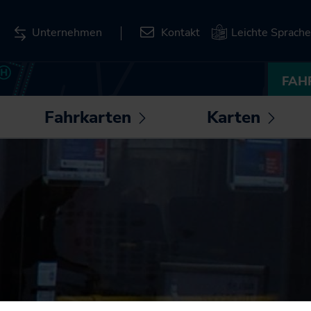
Unternehmen
Kontakt
Leichte Sprache
FAH
Fahrkarten
Karten
ntermenü
Untermenü
Unte
fnen /
öffnen /
öffnen
Deutschlandticket
Liniennetzpläne für
hließen
schließen
schli
Schleswig-Holstein
Deutschland-
Schulticket
Stationspläne
SH-Tarif
Kartenbasierte
Abfrage zum
Fahrkarten
Bahnverkehr
SH-Card
Karten zum
Monatskarte im Abo
Download