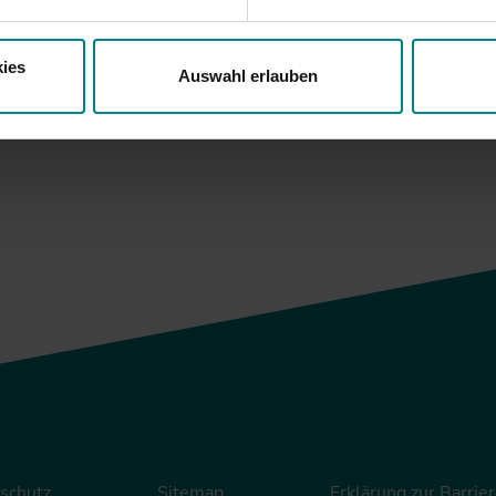
auskunft unter www.nah.sh.
ies
Auswahl erlauben
ück
schutz
Sitemap
Erklärung zur Barrier