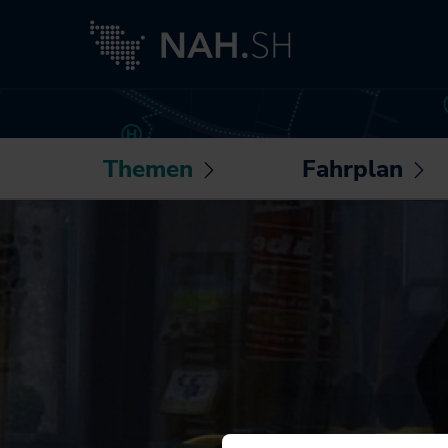
Themen
Fahrplan
Untermenü
U
öffnen /
öf
Neuigkeiten
Routenplaner
schließen
sc
Besser fahren
Sonderfahrpläne
Akkuzüge
Die NAH.SH-App
NAH.ran!
Fahrplantabellen
Wissenswertes
Barrierefrei
rund um Mobilität
unterwegs
und Haltung
Bike+Ride:
Klimaschutz