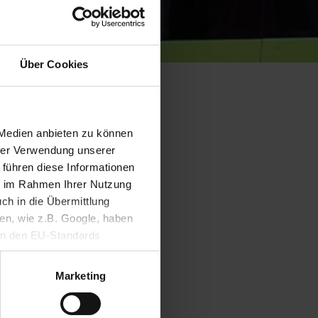
Nachhaltiges
Hausaufgabenheft für
Schüler*innen in SH
Über Cookies
 Medien anbieten zu können
hrer Verwendung unserer
 führen diese Informationen
ie im Rahmen Ihrer Nutzung
ch in die Übermittlung
nen, wie z.B. Google, haben
ein den EU-Standards
mittlung fehlen. Daher
iert und
ifen, ohne dass
Marketing
nige
ft mit der