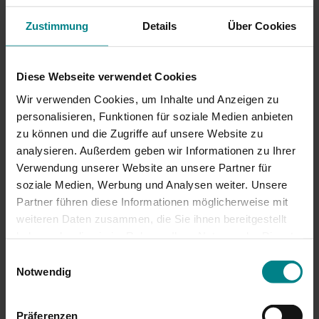
Stellwerksstörung:
Zustimmung
Details
Über Cookies
Weiter Verspätungen und
Zugausfälle zwischen
Diese Webseite verwendet Cookies
Wir verwenden Cookies, um Inhalte und Anzeigen zu
Kiel und Flensburg
personalisieren, Funktionen für soziale Medien anbieten
zu können und die Zugriffe auf unsere Website zu
Am Freitag sollen Regionalbahnen wieder
analysieren. Außerdem geben wir Informationen zu Ihrer
planmäßig fahren
Verwendung unserer Website an unsere Partner für
soziale Medien, Werbung und Analysen weiter. Unsere
Eine Stellwerksstörung bereitet der Regionalbahn
Partner führen diese Informationen möglicherweise mit
Schleswig-Holstein Probleme. Auch am Donnerstag ist
weiteren Daten zusammen, die Sie ihnen bereitgestellt
der Zugverkehr zwischen Kiel und Flensburg weiter
haben oder die sie im Rahmen Ihrer Nutzung der Dienste
eingeschränkt.
gesammelt haben. Achtung: Wenn Sie hier
Einwilligungsauswahl
Zustimmungen erteilen, willigen Sie auch in die
Notwendig
Die Regionalbahnen zwischen Kiel und Eckernförde
Übermittlung personenbezogener Daten in die USA ein.
fahren den ganzen Tag über nur im 60-Minuten-Takt,
Einige Dienstleister, deren Diensten wir uns bedienen,
Präferenzen