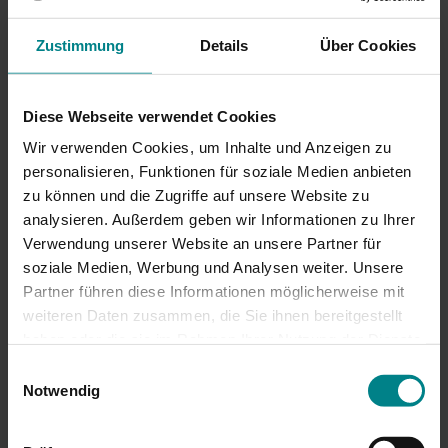
Streik im Busverkehr
Zustimmung
Details
Über Cookies
Am Freitag, 27. Februar kommt es in Schleswig-
Holstein zu Einschränkungen im kommunalen
Busverkehr. Im Rahmen der aktuellen
Diese Webseite verwendet Cookies
Tarifverhandlungen ruft die Vereinte
Dienstleistungsgewerkschaft ver.di die
Wir verwenden Cookies, um Inhalte und Anzeigen zu
Beschäftigten kommunaler Betriebe im öffentlichen
personalisieren, Funktionen für soziale Medien anbieten
zu können und die Zugriffe auf unsere Website zu
Nahverkehr zum Streik auf. Davon betroffen sind in
analysieren. Außerdem geben wir Informationen zu Ihrer
Schleswig-Holstein folgende kommunale
Verwendung unserer Website an unsere Partner für
Busunternehmen:
soziale Medien, Werbung und Analysen weiter. Unsere
Partner führen diese Informationen möglicherweise mit
Kiel
(
Kieler Verkehrsgesellschaft
)
weiteren Daten zusammen, die Sie ihnen bereitgestellt
Nicht
bestreikt wird die Kieler Fördeschifffahrt der
haben oder die sie im Rahmen Ihrer Nutzung der Dienste
Schlepp- und Fährgesellschaft Kiel – SFK.
gesammelt haben. Achtung: Wenn Sie hier
Lübeck
(
Stadtwerke Lübeck Mobil
)
Einwilligungsauswahl
Zustimmungen erteilen, willigen Sie auch in die
Notwendig
Nicht
betroffen sind die Linien der Lübeck-
Übermittlung personenbezogener Daten in die USA ein.
Travemünder Verkehrsgesellschaft (Linien: 30, 31,
Einige Dienstleister, deren Diensten wir uns bedienen,
33, 35, 38, 40 und 50).