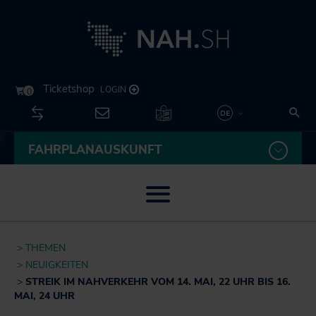
Kontakt
Su
Unternehmen
Leichte
FAHRPLANAUSKUNFT
Deutsch
Sprache
English
Menü öffnen / schließen
Themen
THEMEN
U
Neuigkeiten
NEUIGKEITEN
Fahrplan
öf
STREIK IM NAHVERKEHR VOM 14. MAI, 22 UHR BIS 16.
Besser fahren
sc
MAI, 24 UHR
U
Routenplaner
Akkuzüge
öf