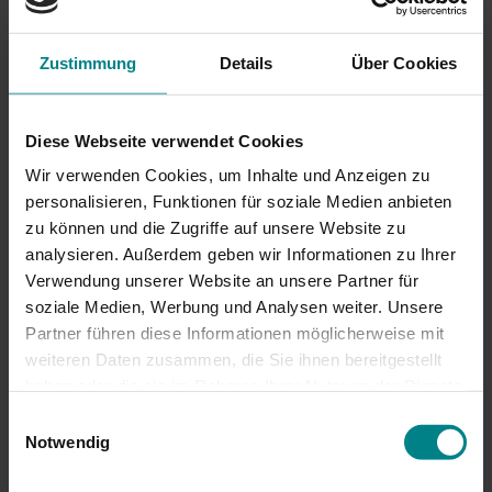
Umbau des Bahnhofs
Heide abgeschlossen
Zustimmung
Details
Über Cookies
Fahrgäste profitieren von zahlreichen
Verbesserungen
Diese Webseite verwendet Cookies
Wir verwenden Cookies, um Inhalte und Anzeigen zu
Heide rückt zusammen: schneller umsteigen zwischen
personalisieren, Funktionen für soziale Medien anbieten
Bus und Bahn – unter diesem Motto öffnet der Bahnhof
zu können und die Zugriffe auf unsere Website zu
Heide am 26. September offiziell wieder seine Türen.
analysieren. Außerdem geben wir Informationen zu Ihrer
Viele Barrieren rund um die Gleise sind verschwunden,
Verwendung unserer Website an unsere Partner für
es gibt deutliche Verbesserungen für die Fahrgäste:
soziale Medien, Werbung und Analysen weiter. Unsere
Partner führen diese Informationen möglicherweise mit
Kürzere Wege:
Früher lag das Empfangsgebäude
weiteren Daten zusammen, die Sie ihnen bereitgestellt
zwischen den Gleisen, jetzt wurde es – der Stadt
haben oder die sie im Rahmen Ihrer Nutzung der Dienste
zugewandt – neu gebaut. Dadurch können Rad- und
gesammelt haben. Achtung: Wenn Sie hier
Einwilligungsauswahl
Autofahrer die Parkplätze besser erreichen und sind
Zustimmungen erteilen, willigen Sie auch in die
Notwendig
schneller in der Innenstadt. Der neue Service-Store
Übermittlung personenbezogener Daten in die USA ein.
der Bahn, der Warteraum und das Reisezentrum sind
Einige Dienstleister, deren Diensten wir uns bedienen,