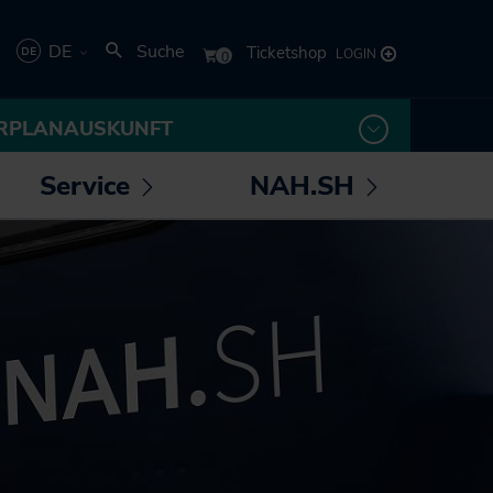
DE
Suche
Deutsch
RPLANAUSKUNFT
English
Service
NAH.SH
rmenü
Untermenü
Untermenü
 /
öffnen /
öffnen /
los! - Das Magazin für
Die NAH.SH GmbH
eßen
schließen
schließen
Mobilität
Verkehrsunternehmen
NAH.ran! - Das
Stellenangebote der
Nachhaltigkeitsmagazin
NAH.SH GmbH
NAH.SH erleben
Sei Teil der
Sömmer
Verkehrswende! Dein
Job im Nahverkehr.
Radtouren durch
Schleswig-Holstein