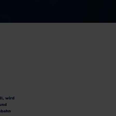
Nachhaltiges
Hausaufgabenheft für
Schüler*innen in SH
l, wird
bund
nbahn