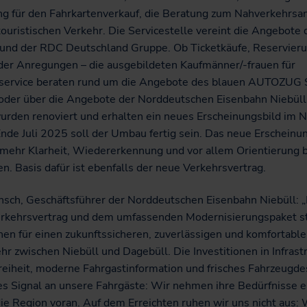
g für den Fahrkartenverkauf, die Beratung zum Nahverkehrsa
ouristischen Verkehr. Die Servicestelle vereint die Angebote 
nd der RDC Deutschland Gruppe. Ob Ticketkäufe, Reservier
der Anregungen – die ausgebildeten Kaufmänner/-frauen für
service beraten rund um die Angebote des blauen AUTOZUG S
 oder über die Angebote der Norddeutschen Eisenbahn Niebüll
rden renoviert und erhalten ein neues Erscheinungsbild im
nde Juli 2025 soll der Umbau fertig sein. Das neue Erscheinu
r mehr Klarheit, Wiedererkennung und vor allem Orientierung 
n. Basis dafür ist ebenfalls der neue Verkehrsvertrag.
önsch, Geschäftsführer der Norddeutschen Eisenbahn Niebüll: 
rkehrsvertrag und dem umfassenden Modernisierungspaket st
hen für einen zukunftssicheren, zuverlässigen und komfortabl
r zwischen Niebüll und Dagebüll. Die Investitionen in Infrastr
reiheit, moderne Fahrgastinformation und frisches Fahrzeugde
kes Signal an unsere Fahrgäste: Wir nehmen ihre Bedürfnisse e
ie Region voran. Auf dem Erreichten ruhen wir uns nicht aus: