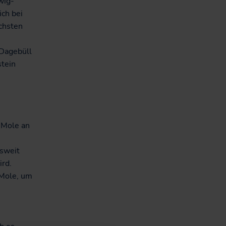
wig-
ich bei
ächsten
Dagebüll
stein
-Mole an
esweit
ird.
 Mole, um