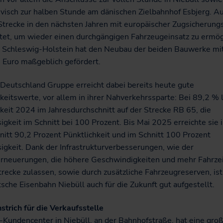
ivisch zur halben Stunde am dänischen Zielbahnhof Esbjerg. 
Strecke in den nächsten Jahren mit europäischer Zugsicherung
tet, um wieder einen durchgängigen Fahrzeugeinsatz zu ermög
 Schleswig-Holstein hat den Neubau der beiden Bauwerke mit
n Euro maßgeblich gefördert.
Deutschland Gruppe erreicht dabei bereits heute gute
keitswerte, vor allem in ihrer Nahverkehrssparte: Bei 89,2 % 
keit 2024 im Jahresdurchschnitt auf der Strecke RB 65, die
igkeit im Schnitt bei 100 Prozent. Bis Mai 2025 erreichte sie 
itt 90,2 Prozent Pünktlichkeit und im Schnitt 100 Prozent
igkeit. Dank der Infrastrukturverbesserungen, wie der
rneuerungen, die höhere Geschwindigkeiten und mehr Fahrzei
trecke zulassen, sowie durch zusätzliche Fahrzeugreserven, ist
che Eisenbahn Niebüll auch für die Zukunft gut aufgestellt.
trich für die Verkaufsstelle
Kundencenter in Niebüll, an der Bahnhofstraße, hat eine gro