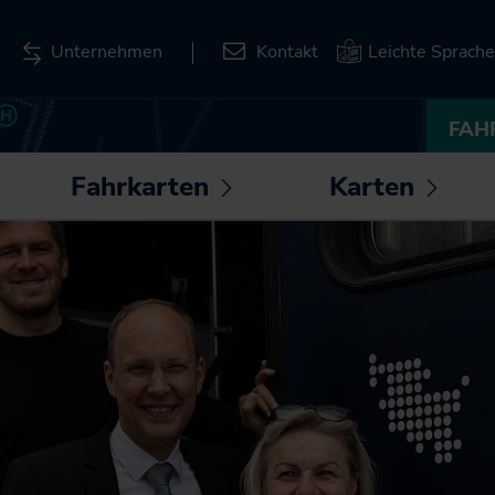
Unternehmen
Kontakt
Leichte Sprache
FAH
Fahrkarten
Karten
ntermenü
Untermenü
Unte
fnen /
öffnen /
öffnen
Deutschlandticket
Liniennetzpläne für
hließen
schließen
schli
Schleswig-Holstein
Deutschland-
Schulticket
Stationspläne
SH-Tarif
Kartenbasierte
Abfrage zum
Fahrkarten
Bahnverkehr
SH-Card
Karten zum
Monatskarte im Abo
Download