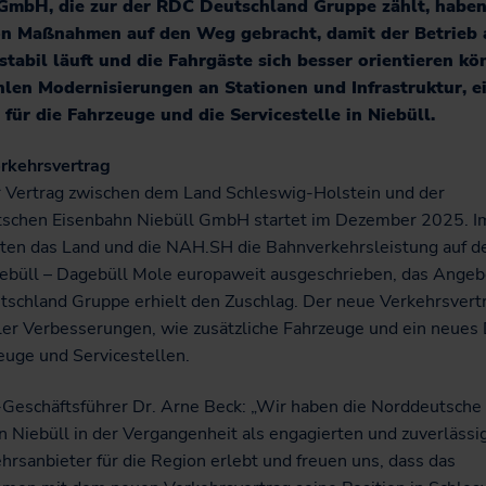
 GmbH, die zur der RDC Deutschland Gruppe zählt, haben
on Maßnahmen auf den Weg gebracht, damit der Betrieb 
stabil läuft und die Fahrgäste sich besser orientieren kö
len Modernisierungen an Stationen und Infrastruktur, e
 für die Fahrzeuge und die Servicestelle in Niebüll.
rkehrsvertrag
r Vertrag zwischen dem Land Schleswig-Holstein und der
schen Eisenbahn Niebüll GmbH startet im Dezember 2025. I
ten das Land und die NAH.SH die Bahnverkehrsleistung auf de
ebüll – Dagebüll Mole europaweit ausgeschrieben, das Angeb
schland Gruppe erhielt den Zuschlag. Der neue Verkehrsvertr
eler Verbesserungen, wie zusätzliche Fahrzeuge und ein neues
euge und Servicestellen.
eschäftsführer Dr. Arne Beck: „Wir haben die Norddeutsche
 Niebüll in der Vergangenheit als engagierten und zuverlässi
rsanbieter für die Region erlebt und freuen uns, dass das