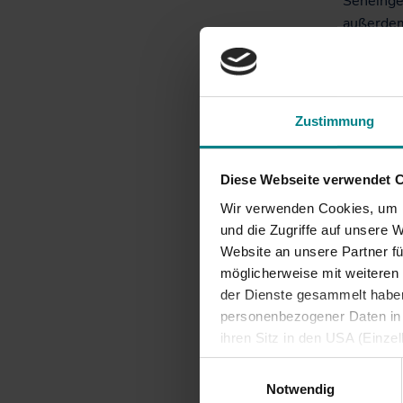
Seheinge
außerdem 
Umsteige
Holstein
geförder
Bosbüll 
Zustimmung
Fahrgasti
Anzeige-
Diese Webseite verwendet 
Wir verwenden Cookies, um I
Eine Fri
und die Zugriffe auf unsere 
Das zur 
Website an unsere Partner fü
neuen Ve
möglicherweise mit weiteren
zur Verf
der Dienste gesammelt haben.
ausreich
personenbezogener Daten in d
angekünd
ihren Sitz in den USA (Einze
Züge ver
vergleichbares Datenschutzn
Einwilligungsauswahl
Bedarf a
besteht die Gefahr, dass ins
Notwendig
ausreichende Informations- 