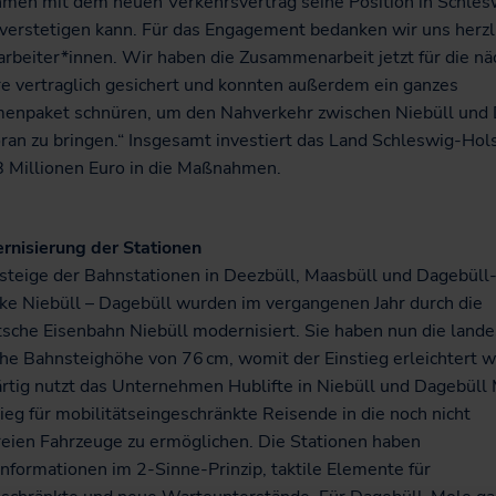
men mit dem neuen Verkehrsvertrag seine Position in Schles
 verstetigen kann. Für das Engagement bedanken wir uns herzl
arbeiter*innen. Wir haben die Zusammenarbeit jetzt für die n
re vertraglich gesichert und konnten außerdem ein ganzes
npaket schnüren, um den Nahverkehr zwischen Niebüll und 
ran zu bringen.“ Insgesamt investiert das Land Schleswig-Hol
8 Millionen Euro in die Maßnahmen.
rnisierung der Stationen
steige der Bahnstationen in Deezbüll, Maasbüll und Dagebüll
cke Niebüll – Dagebüll wurden im vergangenen Jahr durch die
sche Eisenbahn Niebüll modernisiert. Sie haben nun die land
che Bahnsteighöhe von 76 cm, womit der Einstieg erleichtert w
tig nutzt das Unternehmen Hublifte in Niebüll und Dagebüll
ieg für mobilitätseingeschränkte Reisende in die noch nicht
freien Fahrzeuge zu ermöglichen. Die Stationen haben
nformationen im 2-Sinne-Prinzip, taktile Elemente für