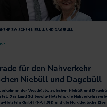
Jobticket
Handy-Ticket
Online-Ticket
Semesterticket
RKEHR ZWISCHEN NIEBÜLL UND DAGEBÜLL
Dänemark-Angebot
ück
Fahrradmitnahme
rade für den Nahverkehr
schen Niebüll und Dagebüll
verkehr an der Westküste, zwischen Niebüll und Dagebül
rtet: Das Land Schleswig-Holstein, die Nahverkehrsver
ig-Holstein GmbH (NAH.SH) und die Norddeutsche Eise