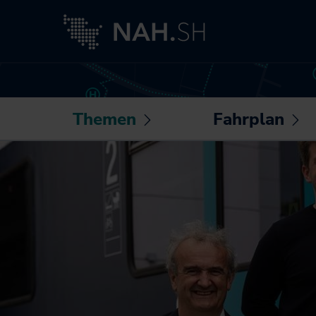
Themen
Fahrplan
Untermenü
U
öffnen /
öf
Neuigkeiten
Routenplaner
schließen
sc
Besser fahren
Sonderfahrpläne
Akkuzüge
Die NAH.SH-App
NAH.ran!
Fahrplantabellen
Wissenswertes
Barrierefrei
rund um Mobilität
unterwegs
und Haltung
Bike+Ride:
Klimaschutz