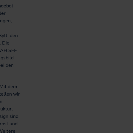
ngebot
der
ungen,
ylt, den
. Die
 NAH.SH-
ngsbild
bei den
„Mit dem
ellen wir
en
uktur,
sign sind
rnst und
 Weitere