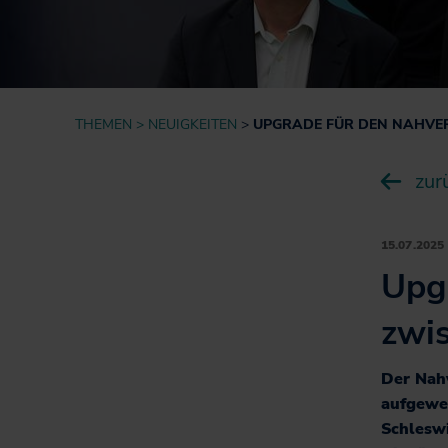
Informationen für
Projekte
Nutzer*innen
Fahrgastbeirat
Qualität auf der
Schiene
THEMEN
NEUIGKEITEN
UPGRADE FÜR DEN NAHVE
zur
15.07.2025
Upg
zwi
Der Nah
aufgewe
Schlesw