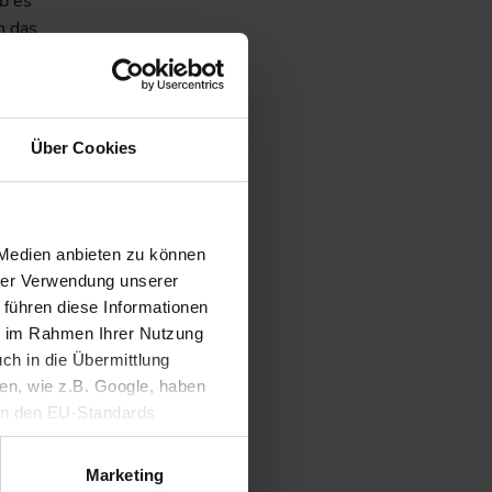
b es
h das
ig-
en Euro
estelle
der
Über Cookies
ler
 Medien anbieten zu können
hrer Verwendung unserer
den
 führen diese Informationen
 Betrieb
ie im Rahmen Ihrer Nutzung
ch in die Übermittlung
kehr wie
nen, wie z.B. Google, haben
er sonst
ein den EU-Standards
e bei
mittlung fehlen. Daher
ieten.
ifen, ohne dass
Marketing