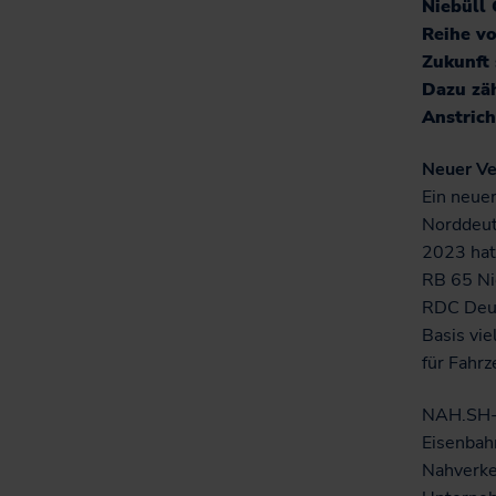
Niebüll
Reihe v
Zukunft 
Dazu zäh
Anstrich
Neuer Ve
Ein neue
Norddeut
2023 hat
RB 65 Ni
RDC Deut
Basis vi
für Fahrz
NAH.SH-G
Eisenbahn
Nahverkeh