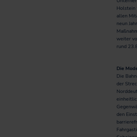
Unterneh
Holstein
allen Mit
neun Jah
Maßnahme
weiter vo
rund 23.
Die Mode
Die Bahn
der Stre
Norddeut
einheitli
Gegenwär
den Einst
barriere
Fahrgasti