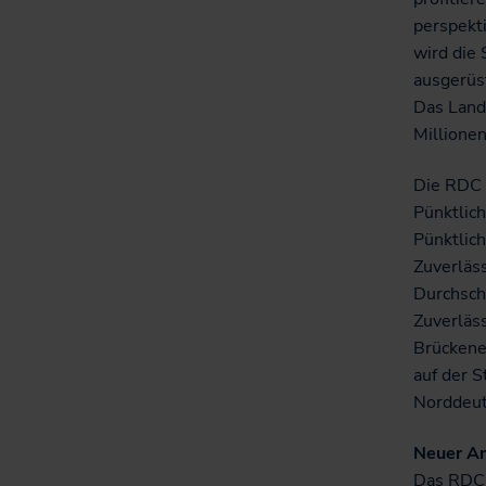
perspekt
wird die 
ausgerüs
Das Land
Millione
Die RDC 
Pünktlich
Pünktlich
Zuverläss
Durchschn
Zuverläss
Brückene
auf der S
Norddeuts
Neuer Ans
Das RDC-