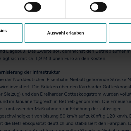
r Woche war ein Fahrzeug schon erfolgreich zur Verstärkung im
Fahrzeuge erhalten einen frischen Anstrich im landesweiten
Die beiden zusätzlichen Fahrzeuge wurden zudem technisch üb
send aufgearbeitet. Durch diese Ertüchtigung sollen sie für 
n den nächsten Jahren gerüstet und die Betriebsstabilität erhö
ies
Auswahl erlauben
Kleinere Instandsetzungen und Erneuerungen im Innenraum er
. Das erste ertüchtigte Fahrzeug fährt bereits seit Ostern zwi
und Dagebüll. Das Zweite soll demnächst den Betrieb aufnehm
iligt sich mit ca. 1,9 Millionen Euro an den Kosten.
rnisierung der Infrastruktur
die der Norddeutschen Eisenbahn Niebüll gehörende Strecke Ni
wird investiert. Die Brücken über den Karrharder Gotteskoog
er Sielzug) und den Dreiharder Gotteskoogstrom wurden volls
 und im Januar erfolgreich in Betrieb genommen. Die Erneuerun
eil umfassender Maßnahmen zur Erhöhung der zulässigen
geschwindigkeit von bislang 80 km/h auf zukünftig 120 km/h. 
t die Betriebsqualität deutlich und stabilisiert den Fahrplan.
en vor allem die Anschlüsse zur vollen Stunde in Niebüll sowie