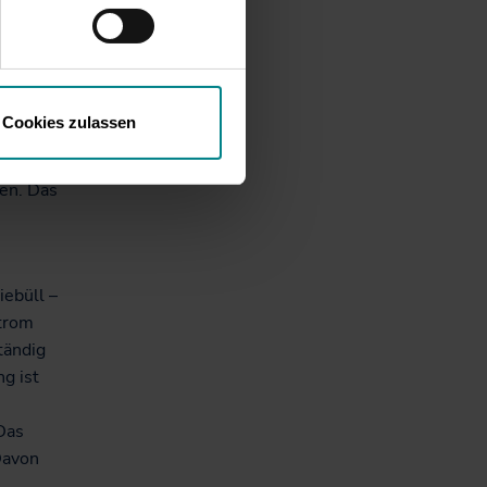
 Einsatz.
 NAH.SH-
erholt
den
ht
Cookies zulassen
folgen
schen
en. Das
ebüll –
strom
tändig
g ist
Das
 Davon