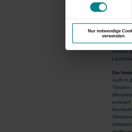
Zur Kiele
Die RDC-
Design. 
und umfas
Einsatz i
Nur notwendige Cook
verwenden
werden. 
ebenfalls
Niebüll 
Land bete
Die Mode
Auch in 
Tondern 
(Bosbüll
erneuert
Bestandt
Strecken
verbesser
profitier