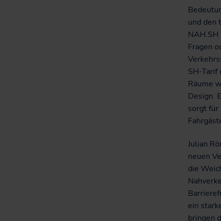
Bedeutun
und den t
NAH.SH u
Fragen o
Verkehrs
SH-Tarif
Räume wu
Design. E
sorgt fü
Fahrgäste
Julian R
neuen Ve
die Weic
Nahverkeh
Barrieref
ein star
bringen d