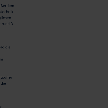
Außerdem
stechnik
lichen.
 rund 3
lag die
im
tpuffer
 die
ße