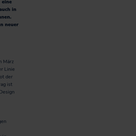
 eine
auch in
nnen.
in neuer
m März
r Linie
ot der
ag ist
 Design
gen