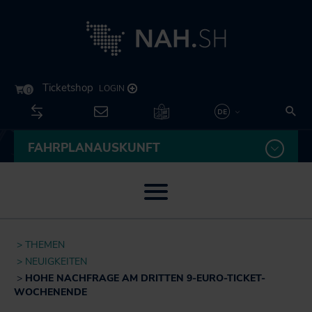
Kontakt
Su
Unternehmen
Leichte
FAHRPLANAUSKUNFT
Deutsch
Sprache
English
Menü öffnen / schließen
Themen
THEMEN
U
Neuigkeiten
NEUIGKEITEN
Fahrplan
öf
HOHE NACHFRAGE AM DRITTEN 9-EURO-TICKET-
Besser fahren
sc
WOCHENENDE
U
Routenplaner
Akkuzüge
öf