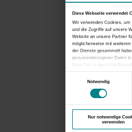
Informationen für
manch ei
Projekte
Nutzer*innen
Diese Webseite verwendet 
Aber die
Fahrgastbeirat
Nahverke
Wir verwenden Cookies, um I
Qualität auf der
und die Zugriffe auf unsere 
Bitte ne
Schiene
Website an unsere Partner fü
eine Ate
möglicherweise mit weiteren
Maske. D
der Dienste gesammelt haben.
personenbezogener Daten in d
Mehr Info
ihren Sitz in den USA (Einze
tarif/mas
vergleichbares Datenschutzn
Einwilligungsauswahl
besteht die Gefahr, dass ins
Notwendig
ausreichende Informations- 
zur
Nur notwendige Cook
verwenden