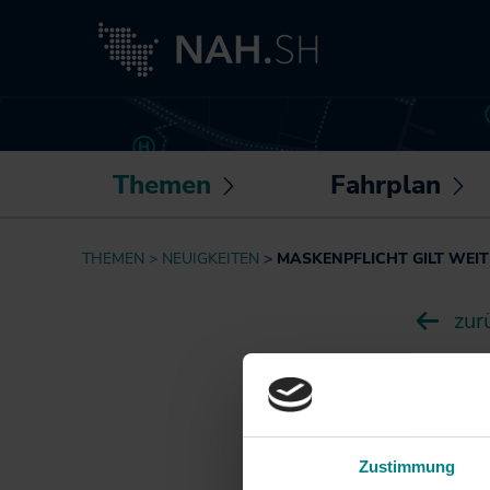
Themen
Fahrplan
Untermenü
U
öffnen /
öf
Neuigkeiten
Routenplaner
THEMEN
NEUIGKEITEN
MASKENPFLICHT GILT WEI
schließen
sc
Besser fahren
Sonderfahrpläne
zur
Akkuzüge
Die NAH.SH-App
NAH.ran!
Fahrplantabellen
Wissenswertes
23.06.2022
Barrierefrei
rund um Mobilität
Mask
unterwegs
und Haltung
Bike+Ride:
Zustimmung
Klimaschutz
Die alle