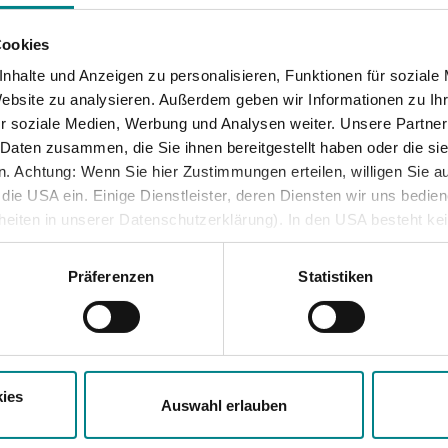
Jobticket
ne*r vergisst inzwischen manchmal sie aufzusetzen: die
Cookies
 Pandemie ist noch nicht vorbei. Die Maskenpflicht im
Handy-Ticket
hr gilt in Schleswig-Holstein weiterhin.
nhalte und Anzeigen zu personalisieren, Funktionen für soziale
Online-Ticket
Website zu analysieren. Außerdem geben wir Informationen zu I
hmen Sie aufeinander Rücksicht und tragen im Nahverkehr wei
Semesterticket
r soziale Medien, Werbung und Analysen weiter. Unsere Partner
mschutzmaske nach dem FFP2-Standard oder eine medizinisc
 Daten zusammen, die Sie ihnen bereitgestellt haben oder die s
Dänemark-Angebot
iese sollte Mund und Nase bedecken.
 Achtung: Wenn Sie hier Zustimmungen erteilen, willigen Sie au
Fahrradmitnahme
ie USA ein. Einige Dienstleister, deren Diensten wir uns bedie
s dazu hier:
https://www.nah.sh/de/fahrkarten/sh-
lheiten in unserer Datenschutzerklärung). In den USA besteht k
kenpflicht/
iveau. Auch sonstige ausreichende Garantien für eine Datenüber
besondere öffentliche Stellen auf personenbezogene Daten zugre
Präferenzen
Statistiken
und Rechtsschutzmöglichkeiten bestehen.
ück
ies
Auswahl erlauben