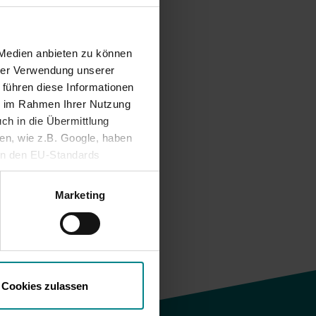
 Maske.
Nachhaltiges
Hausaufgabenheft für
 Medien anbieten zu können
Schüler*innen in SH
hrer Verwendung unserer
terhin
 führen diese Informationen
he OP-
ie im Rahmen Ihrer Nutzung
ch in die Übermittlung
nen, wie z.B. Google, haben
ein den EU-Standards
mittlung fehlen. Daher
ifen, ohne dass
Marketing
Cookies zulassen