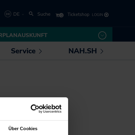
DE
Suche
Deutsch
RPLANAUSKUNFT
English
Service
NAH.SH
rmenü
Untermenü
Untermenü
 /
öffnen /
öffnen /
los! - Das Magazin für
Die NAH.SH GmbH
eßen
schließen
schließen
Mobilität
Verkehrsunternehmen
NAH.ran! - Das
Stellenangebote der
Nachhaltigkeitsmagazin
NAH.SH GmbH
NAH.SH erleben
Sei Teil der
Sömmer
Verkehrswende! Dein
Job im Nahverkehr.
Radtouren durch
Über Cookies
Schleswig-Holstein
, doch