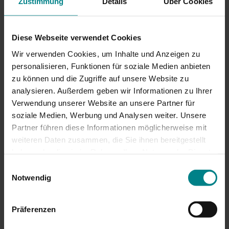
Zustimmung
Details
Über Cookies
16.06.2026
Diese Webseite verwendet Cookies
Im Halbstundentakt nach Travemünde
Wir verwenden Cookies, um Inhalte und Anzeigen zu
Strand
personalisieren, Funktionen für soziale Medien anbieten
zu können und die Zugriffe auf unsere Website zu
Die Anreise an die Ostsee wird noch attraktiver:
analysieren. Außerdem geben wir Informationen zu Ihrer
Am Wochenende wird das Zugangebot zwischen
Verwendung unserer Website an unsere Partner für
Hamburg, Lübeck und Travemünde erweitert.
soziale Medien, Werbung und Analysen weiter. Unsere
Zweimal pro Stunde geht´s von Hamburg
Partner führen diese Informationen möglicherweise mit
Hauptbahnhof direkt bis Travemünde Strand. Der
weiteren Daten zusammen, die Sie ihnen bereitgestellt
RE 80 bildet mit dem RE 8 einen Halbstundentakt.
haben oder die sie im Rahmen Ihrer Nutzung der Dienste
gesammelt haben. Achtung: Wenn Sie hier
Einwilligungsauswahl
Mehr lesen
Zustimmungen erteilen, willigen Sie auch in die
Notwendig
Übermittlung personenbezogener Daten in die USA ein.
Einige Dienstleister, deren Diensten wir uns bedienen,
Präferenzen
wie z.B. Google, haben ihren Sitz in den USA
(Einzelheiten in unserer Datenschutzerklärung). In den