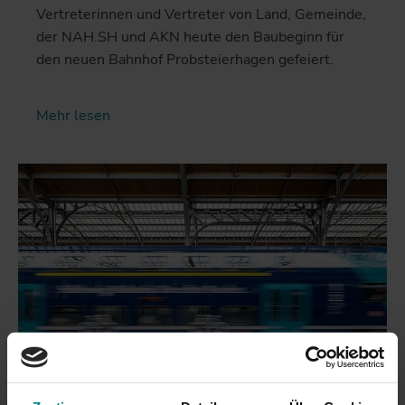
Vertreterinnen und Vertreter von Land, Gemeinde,
der NAH.SH und AKN heute den Baubeginn für
den neuen Bahnhof Probsteierhagen gefeiert.
Mehr lesen