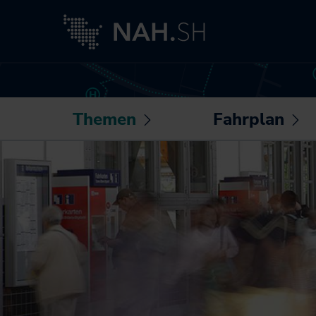
Themen
Fahrplan
Untermenü
U
öffnen /
öf
Neuigkeiten
Routenplaner
schließen
sc
Besser fahren
Sonderfahrpläne
Akkuzüge
Die NAH.SH-App
NAH.ran!
Fahrplantabellen
Wissenswertes
Barrierefrei
rund um Mobilität
unterwegs
und Haltung
Bike+Ride:
Klimaschutz