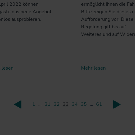
April 2022 können
ermöglicht Ihnen die Fah
gäste das neue Angebot
Bitte zeigen Sie dieses 
enlos ausprobieren.
Aufforderung vor. Diese
Regelung gilt bis auf
Weiteres und auf Widerr
 lesen
Mehr lesen
1
…
31
32
33
34
35
…
61
zurück
weite