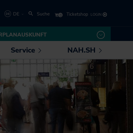
DE
Suche
Deutsch
RPLANAUSKUNFT
English
Service
NAH.SH
rmenü
Untermenü
Untermenü
 /
öffnen /
öffnen /
los! - Das Magazin für
Die NAH.SH GmbH
eßen
schließen
schließen
Mobilität
Verkehrsunternehmen
NAH.ran! - Das
Stellenangebote der
Nachhaltigkeitsmagazin
NAH.SH GmbH
NAH.SH erleben
Sei Teil der
Sömmer
Verkehrswende! Dein
Job im Nahverkehr.
Radtouren durch
Schleswig-Holstein