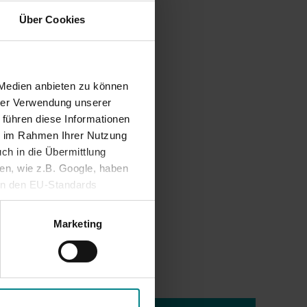
Über Cookies
 Medien anbieten zu können
hrer Verwendung unserer
 führen diese Informationen
ie im Rahmen Ihrer Nutzung
ch in die Übermittlung
nen, wie z.B. Google, haben
ein den EU-Standards
mittlung fehlen. Daher
ifen, ohne dass
Marketing
Mehr lesen