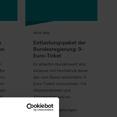
25.03.2022
e
Entlastungspaket der
en
Bundesregierung: 9-
Euro-Ticket
n
Es arbeiten bundesweit alle
für
Akteure mit Hochdruck daran,
uro-
das vom Bund verkündete 9-
Wir
Euro-Ticket umzusetzen. Für
ass
Abonnentinnen und
kt
Abonnenten soll es
en
grundsätzlich
Erstattungsregelungen
geben.