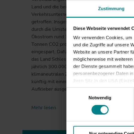
Land und die beiden
Zustimmung
Verkehrsunternehmen
getroffen. Insgesamt werden
Diese Webseite verwendet 
durch die Umstellung auf
Ökostrom rund 30.000
Wir verwenden Cookies, um I
Tonnen CO2 pro Jahr
und die Zugriffe auf unsere 
eingespart. Dafür investiert
Website an unsere Partner fü
das Land Schleswig-Holstein
möglicherweise mit weiteren
jährlich 300.000 Euro. Die
der Dienste gesammelt haben.
klimaneutralen Züge werden
personenbezogener Daten in d
ihren Sitz in den USA (Einze
künftig mit einem Ökostrom-
vergleichbares Datenschutzn
Aufkleber ausgewiesen sein.
Einwilligungsauswahl
besteht die Gefahr, dass ins
Notwendig
ausreichende Informations- 
Mehr lesen
Mehr
Nur notwendige Cook