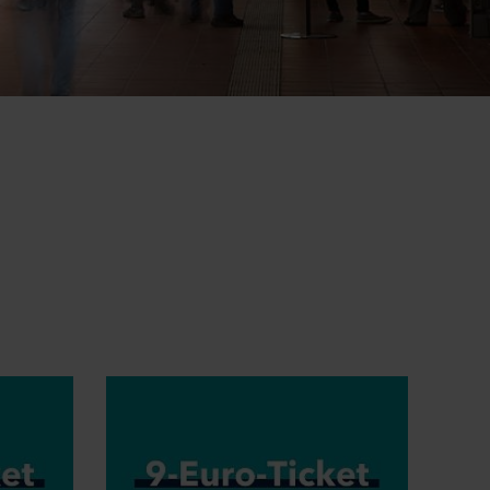
Nachhaltiges
Hausaufgabenheft für
Schüler*innen in SH