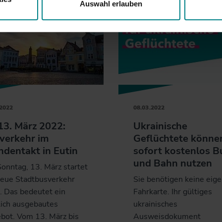
Auswahl erlauben
.2022
08.03.2022
13. März 2022:
Ukrainische
verkehr im
Geflüchtete könne
ndentakt in Eutin
sofort kostenlos B
und Bahn nutzen
onntag, 13. März startet
neue Stadtbusverkehr
Sie benötigen keine eig
. Das bedeutet ein
Fahrkarte. Ihr gültiges
lich ausgebautes
ukrainisches
bot. Vom 13. März bis
Ausweisdokument