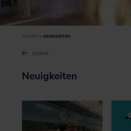
Informationen für
Projekte
Nutzer*innen
Fahrgastbeirat
Qualität auf der
Schiene
THEMEN
NEUIGKEITEN
zurück
Neuigkeiten