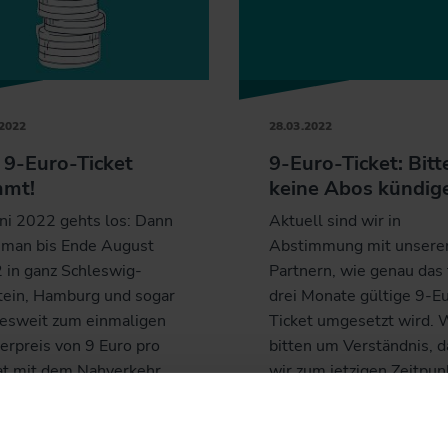
.2022
28.03.2022
 9-Euro-Ticket
9-Euro-Ticket: Bitt
mt!
keine Abos kündig
uni 2022 gehts los: Dann
Aktuell sind wir in
 man bis Ende August
Abstimmung mit unsere
 in ganz Schleswig-
Partnern, wie genau das 
tein, Hamburg und sogar
drei Monate gültige 9-E
esweit zum einmaligen
Ticket umgesetzt wird. 
erpreis von 9 Euro pro
bitten um Verständnis, d
t mit dem Nahverkehr
wir zum jetzigen Zeitpun
n. Das 9-Euro-Ticket ist
noch keine Details nenn
 des Entlastungspaketes
können.
Bundesregierung.