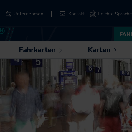
Unternehmen
Kontakt
Leichte Sprache
FAH
Fahrkarten
Karten
ntermenü
Untermenü
Unte
fnen /
öffnen /
öffnen
Deutschlandticket
Liniennetzpläne für
hließen
schließen
schli
Schleswig-Holstein
Deutschland-
Schulticket
Stationspläne
SH-Tarif
Kartenbasierte
Abfrage zum
Fahrkarten
Bahnverkehr
SH-Card
Karten zum
Monatskarte im Abo
Download