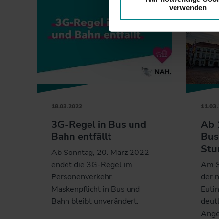
verwenden
18.03.2022
11.03
3G-Regel in Bus und
Ab 
Bahn entfällt
Bus
Stu
Ab Sonntag, 20. März 2022
endet die 3G-Regel im
Am S
Personenverkehr.
der 
Maskenpflicht in Bus und
Eutin
Bahn bleibt unverändert.
deut
Ange