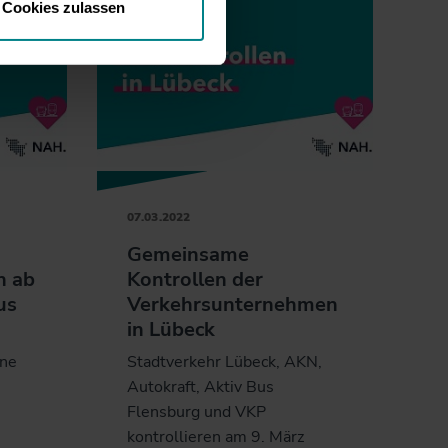
Cookies zulassen
07.03.2022
Gemeinsame
n ab
Kontrollen der
us
Verkehrsunternehmen
in Lübeck
ene
Stadtverkehr Lübeck, AKN,
Autokraft, Aktiv Bus
Flensburg und VKP
kontrollieren am 9. März