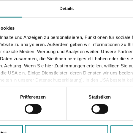
Details
Cookies
nhalte und Anzeigen zu personalisieren, Funktionen für soziale
Website zu analysieren. Außerdem geben wir Informationen zu I
r soziale Medien, Werbung und Analysen weiter. Unsere Partner
 Daten zusammen, die Sie ihnen bereitgestellt haben oder die s
 Achtung: Wenn Sie hier Zustimmungen erteilen, willigen Sie au
ie USA ein. Einige Dienstleister, deren Diensten wir uns bedie
lheiten in unserer Datenschutzerklärung). In den USA besteht k
iveau. Auch sonstige ausreichende Garantien für eine Datenüber
besondere öffentliche Stellen auf personenbezogene Daten zugre
Präferenzen
Statistiken
und Rechtsschutzmöglichkeiten bestehen.
 lesen
Mehr lesen
ies