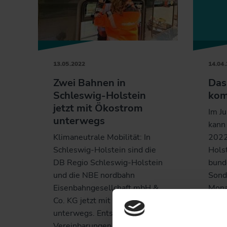
13.05.2022
14.04
Zwei Bahnen in
Das
Schleswig-Holstein
kom
jetzt mit Ökostrom
Im J
unterwegs
kann
Klimaneutrale Mobilität: In
2022
Schleswig-Holstein sind die
Hols
DB Regio Schleswig-Holstein
bund
und die NBE nordbahn
Sond
Eisenbahngesellchaft mbH &
Mona
Co. KG jetzt mit Ökostrom
fahre
unterwegs. Entsprechende
Teil
Vereinbarungen haben das
der 