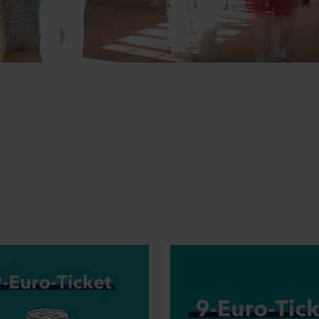
Jobticket
Handy-Ticket
Online-Ticket
Semesterticket
Dänemark-Angebot
Fahrradmitnahme